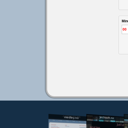
Min
jechsoft.no
medley.no