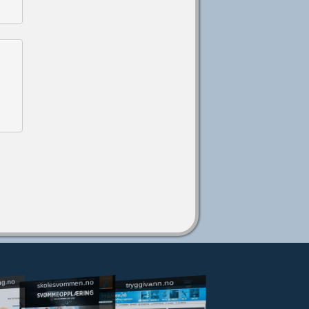
ng.no
skolesvommen.no
tryggivann.no