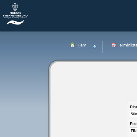
Hjem
Terminlist
Dis
Poe