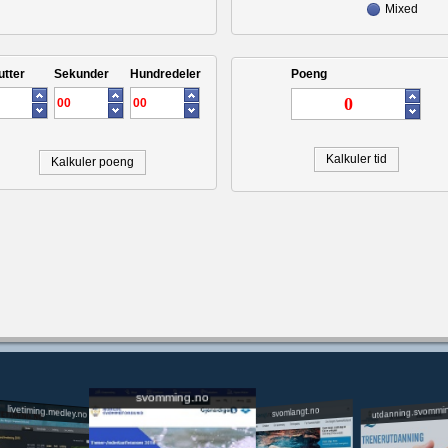
Mixed
utter
Sekunder
Hundredeler
Poeng
Kalkuler tid
Kalkuler poeng
svomming.no
utdanning.svommi
livetiming.medley.no
svomlangt.no