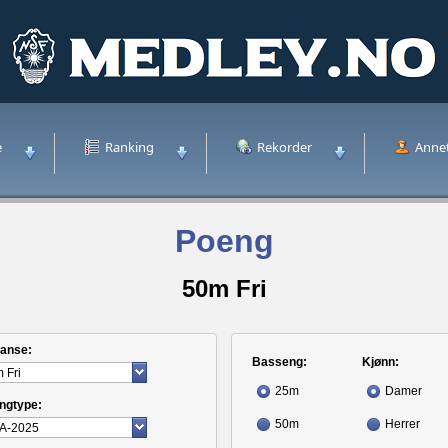
e
Ranking
Rekorder
Anne
Poeng
50m Fri
tanse:
Basseng:
Kjønn:
25m
Damer
ngtype:
50m
Herrer