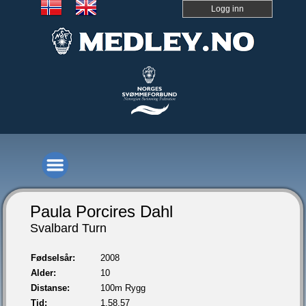
Logg inn
Paula Porcires Dahl
Svalbard Turn
Fødselsår:
2008
Alder:
10
Distanse:
100m Rygg
Tid:
1.58,57