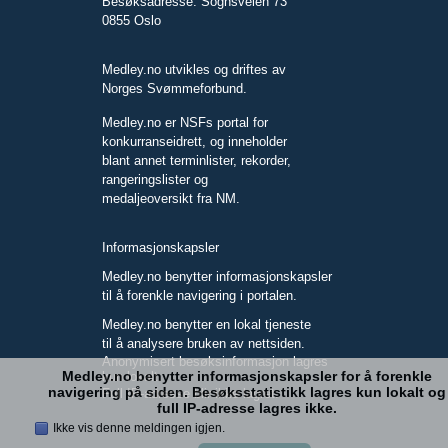
Besøksadresse: Sognsveien 73
0855 Oslo
Medley.no utvikles og driftes av
Norges Svømmeforbund.
Medley.no er NSFs portal for
konkurranseidrett, og inneholder
blant annet terminlister, rekorder,
rangeringslister og
medaljeoversikt fra NM.
Informasjonskapsler
Medley.no benytter informasjonskapsler
til å forenkle navigering i portalen.
Medley.no benytter en lokal tjeneste
til å analysere bruken av nettsiden.
Anonymisert besøksinformasjon lagres
Medley.no benytter informasjonskapsler for å forenkle
kun lokalt.
navigering på siden. Besøksstatistikk lagres kun lokalt og
Full IP-adresse blir ikke lagret.
full IP-adresse lagres ikke.
Ikke vis denne meldingen igjen.