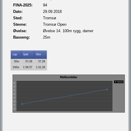
FINA-2025:
94
Dato:
29.09.2018
Sted:
Tromsø
Stevne:
Tromsø Open
Øvelse:
Øvelse 14. 100m rygg, damer
Basseng:
25m
Lap
Split
50m
50m
57,28
57,28
100m
1.58,57
1.01,29