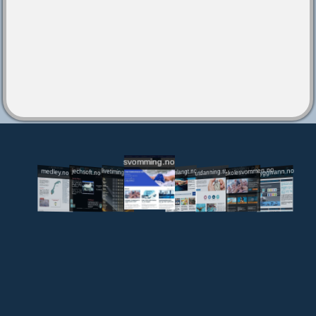
svomming.no
utdanning.svomming.no
skolesvommen.no
tryggivann.no
livetiming.medley.no
svomlangt.no
jechsoft.no
medley.no