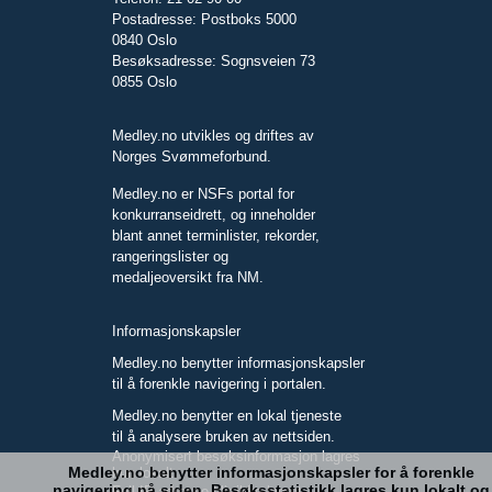
Postadresse: Postboks 5000
0840 Oslo
Besøksadresse: Sognsveien 73
0855 Oslo
Medley.no utvikles og driftes av
Norges Svømmeforbund.
Medley.no er NSFs portal for
konkurranseidrett, og inneholder
blant annet terminlister, rekorder,
rangeringslister og
medaljeoversikt fra NM.
Informasjonskapsler
Medley.no benytter informasjonskapsler
til å forenkle navigering i portalen.
Medley.no benytter en lokal tjeneste
til å analysere bruken av nettsiden.
Anonymisert besøksinformasjon lagres
Medley.no benytter informasjonskapsler for å forenkle
kun lokalt.
navigering på siden. Besøksstatistikk lagres kun lokalt og
Full IP-adresse blir ikke lagret.