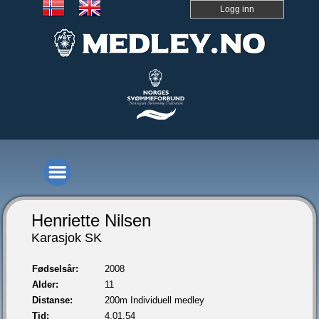
Logg inn
Henriette Nilsen
Karasjok SK
Fødselsår:
2008
Alder:
11
Distanse:
200m Individuell medley
Tid:
4.01,54