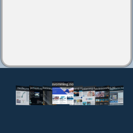
svomming.no
utdanning.svomming.no
skolesvommen.no
tryggivann.no
livetiming.medley.no
svomlangt.no
jechsoft.no
medley.no