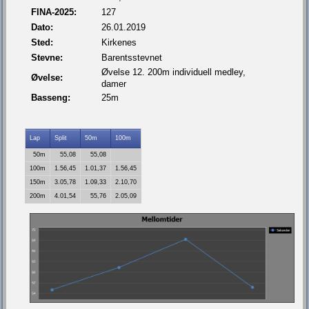
FINA-2025:
127
Dato:
26.01.2019
Sted:
Kirkenes
Stevne:
Barentsstevnet
Øvelse 12. 200m individuell medley,
Øvelse:
damer
Basseng:
25m
Lap
Split
50m
100m
50m
55,08
55,08
100m
1.56,45
1.01,37
1.56,45
150m
3.05,78
1.09,33
2.10,70
200m
4.01,54
55,76
2.05,09