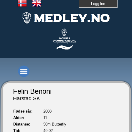
Logg inn
Felin Benoni
Harstad SK
Fødselsår:
2008
Alder:
11
Distanse:
50m Butterfly
Tid:
49,02