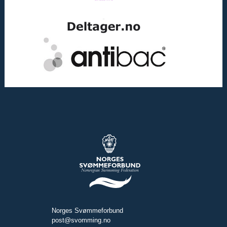
Norges Svømmeforbund
post@svomming.no