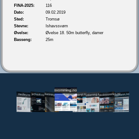
FINA-2025:
116
Dato:
09.02.2019
Sted:
Tromsø
Stevne:
Ishavssvøm
Øvelse:
Øvelse 18. 50m butterfly, damer
Basseng:
25m
svomming.no
utdanning.svomming.no
skolesvommen.no
tryggivann.no
livetiming.medley.no
svomlangt.no
jechsoft.no
medley.no