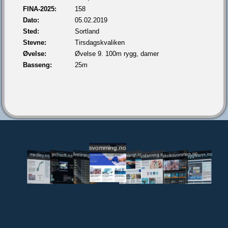
FINA-2025:
158
Dato:
05.02.2019
Sted:
Sortland
Stevne:
Tirsdagskvaliken
Øvelse:
Øvelse 9. 100m rygg, damer
Basseng:
25m
svomming.no
utdanning.svomming.no
skolesvommen.no
tryggivann.no
livetiming.medley.no
svomlangt.no
jechsoft.no
medley.no