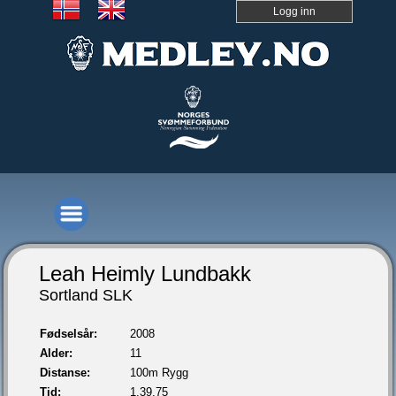
Logg inn
Leah Heimly Lundbakk
Sortland SLK
Fødselsår:
2008
Alder:
11
Distanse:
100m Rygg
Tid:
1.39,75