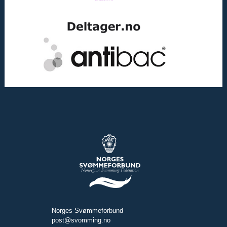
Norges Svømmeforbund
post@svomming.no