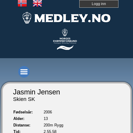
Logg inn
Jasmin Jensen
Skien SK
Fødselsår:
2006
Alder:
13
Distanse:
200m Rygg
Tid:
2.55,58