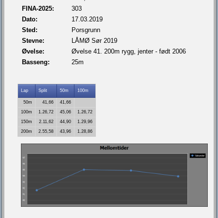
FINA-2025:
303
Dato:
17.03.2019
Sted:
Porsgrunn
Stevne:
LÅMØ Sør 2019
Øvelse:
Øvelse 41. 200m rygg, jenter - født 2006
Basseng:
25m
Lap
Split
50m
100m
50m
41,66
41,66
100m
1.26,72
45,06
1.26,72
150m
2.11,62
44,90
1.29,96
200m
2.55,58
43,96
1.28,86