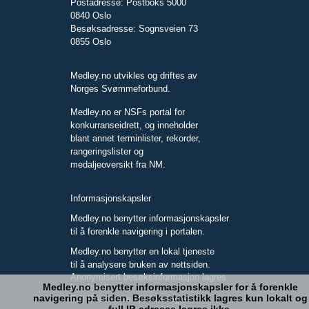
Postadresse: Postboks 5000
0840 Oslo
Besøksadresse: Sognsveien 73
0855 Oslo
Medley.no utvikles og driftes av
Norges Svømmeforbund.
Medley.no er NSFs portal for
konkurranseidrett, og inneholder
blant annet terminlister, rekorder,
rangeringslister og
medaljeoversikt fra NM.
Informasjonskapsler
Medley.no benytter informasjonskapsler
til å forenkle navigering i portalen.
Medley.no benytter en lokal tjeneste
til å analysere bruken av nettsiden.
Anonymisert besøksinformasjon lagres
Medley.no benytter informasjonskapsler for å forenkle
kun lokalt.
navigering på siden. Besøksstatistikk lagres kun lokalt og
Full IP-adresse blir ikke lagret.