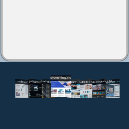
svomming.no
utdanning.svomming.no
skolesvommen.no
tryggivann.no
livetiming.medley.no
svomlangt.no
jechsoft.no
medley.no