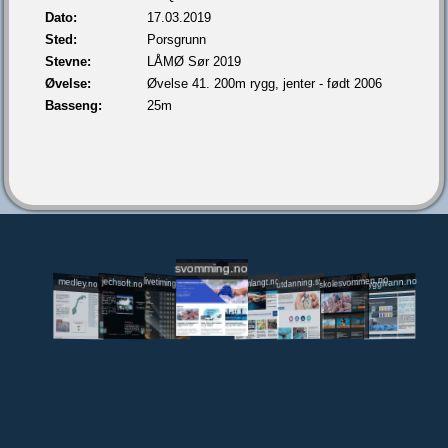
Dato:
17.03.2019
Sted:
Porsgrunn
Stevne:
LÅMØ Sør 2019
Øvelse:
Øvelse 41. 200m rygg, jenter - født 2006
Basseng:
25m
svomming.no
utdanning.svomming.no
skolesvommen.no
tryggivann.no
livetiming.medley.no
svomlangt.no
jechsoft.no
medley.no