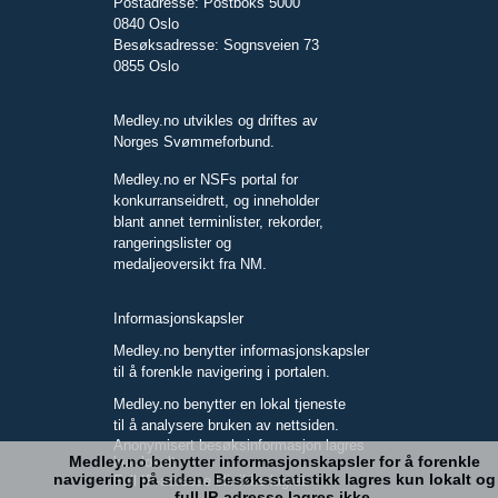
Postadresse: Postboks 5000
0840 Oslo
Besøksadresse: Sognsveien 73
0855 Oslo
Medley.no utvikles og driftes av
Norges Svømmeforbund.
Medley.no er NSFs portal for
konkurranseidrett, og inneholder
blant annet terminlister, rekorder,
rangeringslister og
medaljeoversikt fra NM.
Informasjonskapsler
Medley.no benytter informasjonskapsler
til å forenkle navigering i portalen.
Medley.no benytter en lokal tjeneste
til å analysere bruken av nettsiden.
Anonymisert besøksinformasjon lagres
Medley.no benytter informasjonskapsler for å forenkle
kun lokalt.
navigering på siden. Besøksstatistikk lagres kun lokalt og
Full IP-adresse blir ikke lagret.
full IP-adresse lagres ikke.