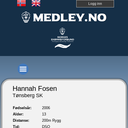
Logg inn
Hannah Fosen
Tønsberg SK
Fødselsår:
2006
Alder:
13
Distanse:
200m Rygg
Tid:
DSQ