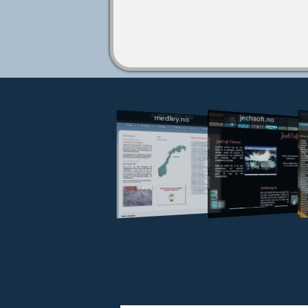
jechsoft.no
medley.no