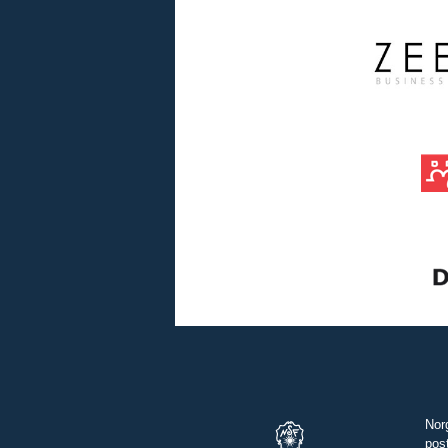
Nor
pos