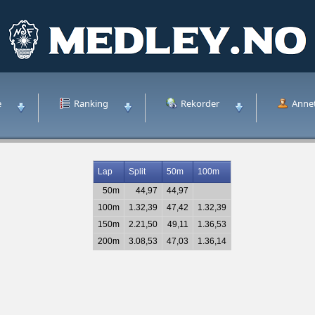
e
Ranking
Rekorder
Anne
Lap
Split
50m
100m
50m
44,97
44,97
100m
1.32,39
47,42
1.32,39
150m
2.21,50
49,11
1.36,53
200m
3.08,53
47,03
1.36,14