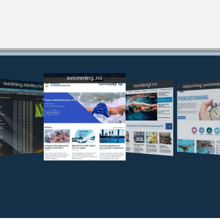
svomming.no
utdanning.svommi
livetiming.medley.no
svomlangt.no