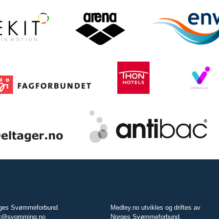
ges Svømmeforbund
Medley.no utvikles og driftes av
t@svomming.no
Norges Svømmeforbund.