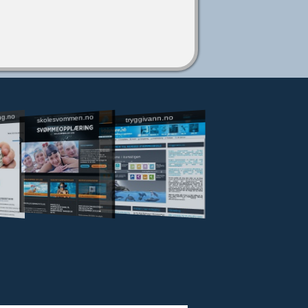
ng.no
skolesvommen.no
tryggivann.no