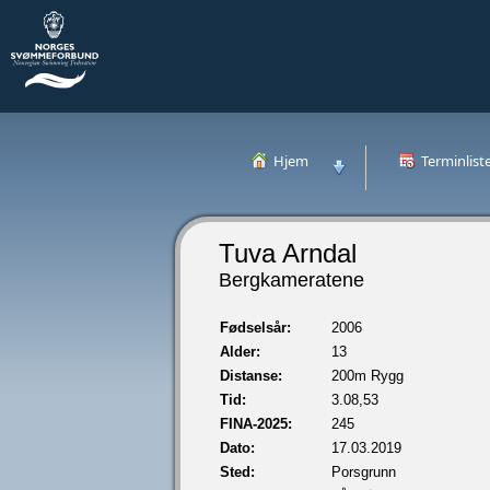
Hjem
Terminlist
Tuva Arndal
Bergkameratene
Fødselsår:
2006
Alder:
13
Distanse:
200m Rygg
Tid:
3.08,53
FINA-2025:
245
Dato:
17.03.2019
Sted:
Porsgrunn