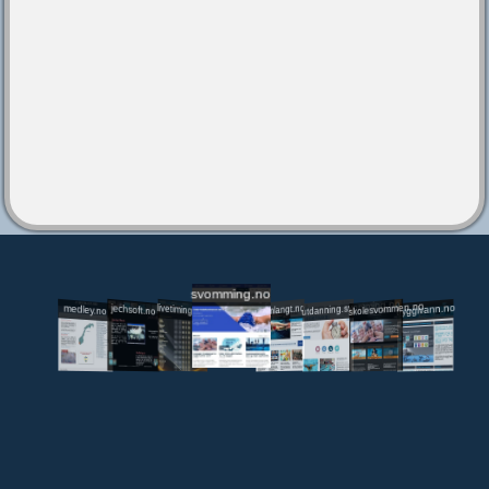
svomming.no
utdanning.svomming.no
skolesvommen.no
tryggivann.no
livetiming.medley.no
svomlangt.no
jechsoft.no
medley.no