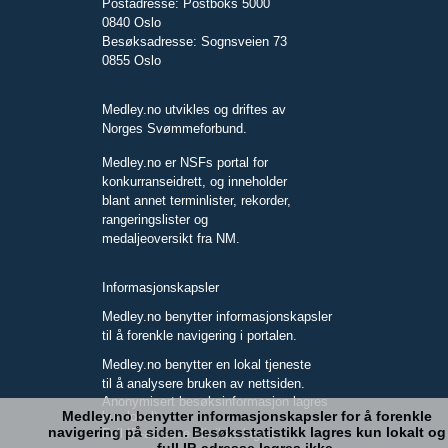
Postadresse: Postboks 5000
0840 Oslo
Besøksadresse: Sognsveien 73
0855 Oslo
Medley.no utvikles og driftes av
Norges Svømmeforbund.
Medley.no er NSFs portal for
konkurranseidrett, og inneholder
blant annet terminlister, rekorder,
rangeringslister og
medaljeoversikt fra NM.
Informasjonskapsler
Medley.no benytter informasjonskapsler
til å forenkle navigering i portalen.
Medley.no benytter en lokal tjeneste
til å analysere bruken av nettsiden.
Anonymisert besøksinformasjon lagres
Medley.no benytter informasjonskapsler for å forenkle
kun lokalt.
navigering på siden. Besøksstatistikk lagres kun lokalt og
Full IP-adresse blir ikke lagret.