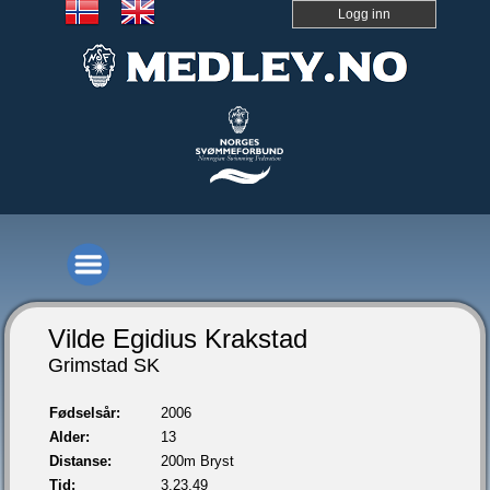
Logg inn
Vilde Egidius Krakstad
Grimstad SK
Fødselsår:
2006
Alder:
13
Distanse:
200m Bryst
Tid:
3.23,49