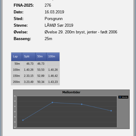
FINA-2025:
276
Dato:
16.03.2019
Sted:
Porsgrunn
Stevne:
LÅMØ Sør 2019
Øvelse:
Øvelse 29. 200m bryst, jenter - født 2006
Basseng:
25m
Lap
Split
50m
100m
50m
46,73
46,73
100m
1.40,26
53,53
1.40,26
150m
2.33,15
52,89
1.46,42
200m
3.23,49
50,34
1.43,23