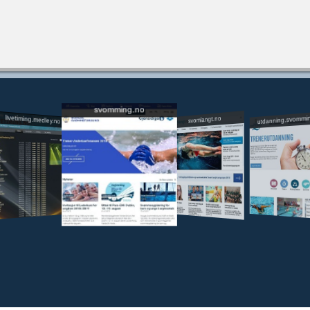
svomming.no
utdanning.svommi
livetiming.medley.no
svomlangt.no