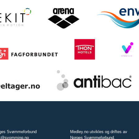
ges Svømmeforbund
Medley.no utvikles og driftes av
t@svomming.no
Norges Svømmeforbund.