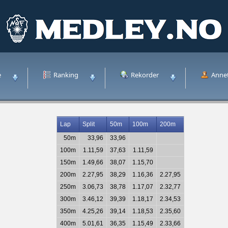
e
Ranking
Rekorder
Anne
Lap
Split
50m
100m
200m
50m
33,96
33,96
100m
1.11,59
37,63
1.11,59
150m
1.49,66
38,07
1.15,70
200m
2.27,95
38,29
1.16,36
2.27,95
250m
3.06,73
38,78
1.17,07
2.32,77
300m
3.46,12
39,39
1.18,17
2.34,53
350m
4.25,26
39,14
1.18,53
2.35,60
400m
5.01,61
36,35
1.15,49
2.33,66