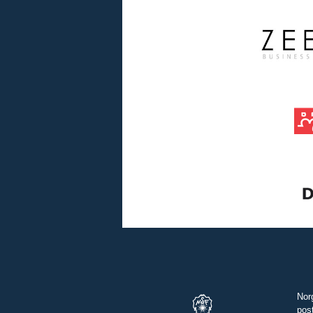
Nor
pos