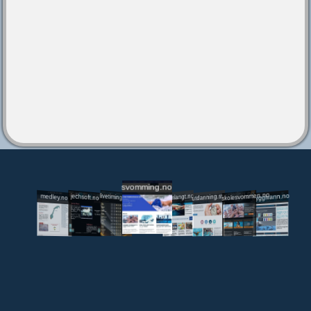
svomming.no
utdanning.svomming.no
skolesvommen.no
tryggivann.no
livetiming.medley.no
svomlangt.no
jechsoft.no
medley.no