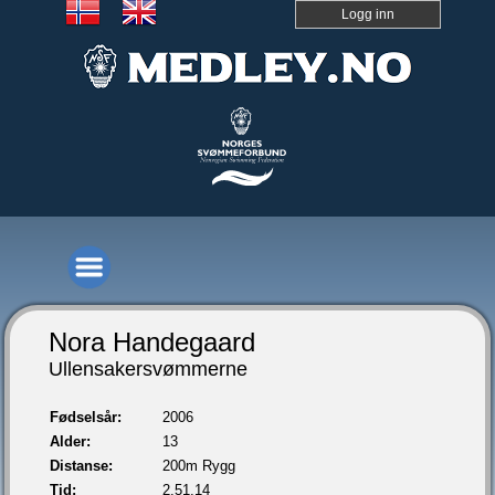
Logg inn
Nora Handegaard
Ullensakersvømmerne
Fødselsår:
2006
Alder:
13
Distanse:
200m Rygg
Tid:
2.51,14