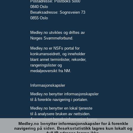
Postadresse: Postboks 5000
0840 Oslo
Besøksadresse: Sognsveien 73
0855 Oslo
Medley.no utvikles og driftes av
Norges Svømmeforbund.
Medley.no er NSFs portal for
konkurranseidrett, og inneholder
blant annet terminlister, rekorder,
rangeringslister og
medaljeoversikt fra NM.
Informasjonskapsler
Medley.no benytter informasjonskapsler
til å forenkle navigering i portalen.
Medley.no benytter en lokal tjeneste
til å analysere bruken av nettsiden.
Anonymisert besøksinformasjon lagres
Medley.no benytter informasjonskapsler for å forenkle
kun lokalt.
navigering på siden. Besøksstatistikk lagres kun lokalt og
Full IP-adresse blir ikke lagret.