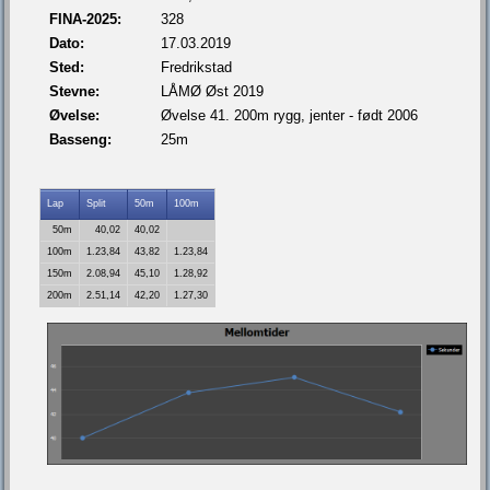
FINA-2025:
328
Dato:
17.03.2019
Sted:
Fredrikstad
Stevne:
LÅMØ Øst 2019
Øvelse:
Øvelse 41. 200m rygg, jenter - født 2006
Basseng:
25m
Lap
Split
50m
100m
50m
40,02
40,02
100m
1.23,84
43,82
1.23,84
150m
2.08,94
45,10
1.28,92
200m
2.51,14
42,20
1.27,30