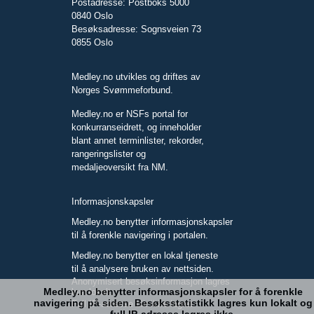
Postadresse: Postboks 5000
0840 Oslo
Besøksadresse: Sognsveien 73
0855 Oslo
Medley.no utvikles og driftes av
Norges Svømmeforbund.
Medley.no er NSFs portal for
konkurranseidrett, og inneholder
blant annet terminlister, rekorder,
rangeringslister og
medaljeoversikt fra NM.
Informasjonskapsler
Medley.no benytter informasjonskapsler
til å forenkle navigering i portalen.
Medley.no benytter en lokal tjeneste
til å analysere bruken av nettsiden.
Anonymisert besøksinformasjon lagres
Medley.no benytter informasjonskapsler for å forenkle
kun lokalt.
navigering på siden. Besøksstatistikk lagres kun lokalt og
Full IP-adresse blir ikke lagret.