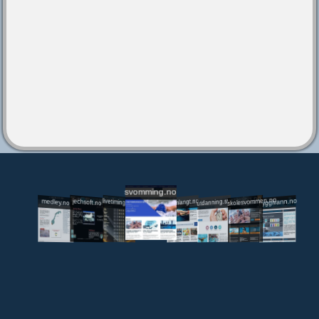
svomming.no
utdanning.svomming.no
skolesvommen.no
tryggivann.no
livetiming.medley.no
svomlangt.no
jechsoft.no
medley.no