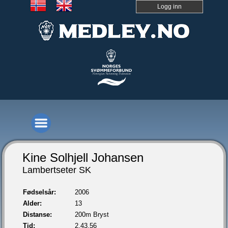
Logg inn
Kine Solhjell Johansen
Lambertseter SK
Fødselsår:
2006
Alder:
13
Distanse:
200m Bryst
Tid:
2.43,56