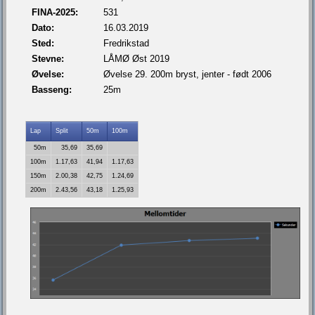
FINA-2025:
531
Dato:
16.03.2019
Sted:
Fredrikstad
Stevne:
LÅMØ Øst 2019
Øvelse:
Øvelse 29. 200m bryst, jenter - født 2006
Basseng:
25m
Lap
Split
50m
100m
50m
35,69
35,69
100m
1.17,63
41,94
1.17,63
150m
2.00,38
42,75
1.24,69
200m
2.43,56
43,18
1.25,93