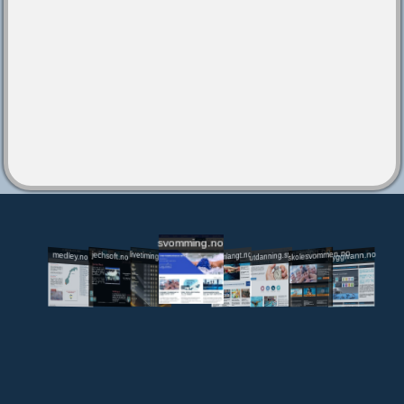
svomming.no
utdanning.svomming.no
skolesvommen.no
tryggivann.no
livetiming.medley.no
svomlangt.no
jechsoft.no
medley.no