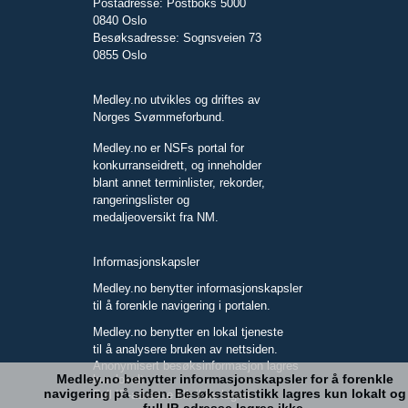
Postadresse: Postboks 5000
0840 Oslo
Besøksadresse: Sognsveien 73
0855 Oslo
Medley.no utvikles og driftes av
Norges Svømmeforbund.
Medley.no er NSFs portal for
konkurranseidrett, og inneholder
blant annet terminlister, rekorder,
rangeringslister og
medaljeoversikt fra NM.
Informasjonskapsler
Medley.no benytter informasjonskapsler
til å forenkle navigering i portalen.
Medley.no benytter en lokal tjeneste
til å analysere bruken av nettsiden.
Anonymisert besøksinformasjon lagres
Medley.no benytter informasjonskapsler for å forenkle
kun lokalt.
navigering på siden. Besøksstatistikk lagres kun lokalt og
Full IP-adresse blir ikke lagret.