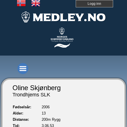
Logg inn
Oline Skjønberg
Trondhjems SLK
Fødselsår:
2006
Alder:
13
Distanse:
200m Rygg
Tid:
3.06,53