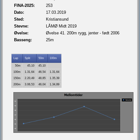
FINA-2025:
253
Dato:
17.03.2019
Sted:
Kristiansund
Stevne:
LÅMØ Midt 2019
Øvelse:
Øvelse 41. 200m rygg, jenter - født 2006
Basseng:
25m
Lap
Split
50m
100m
50m
45,10
45,10
100m
1.31,64
46,54
1.31,64
150m
2.20,49
48,85
1.35,39
200m
3.06,53
46,04
1.34,89