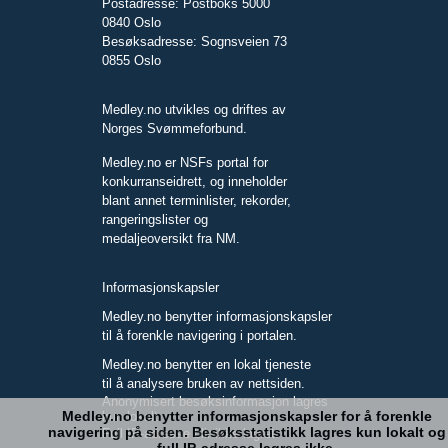
Postadresse: Postboks 5000
0840 Oslo
Besøksadresse: Sognsveien 73
0855 Oslo
Medley.no utvikles og driftes av
Norges Svømmeforbund.
Medley.no er NSFs portal for
konkurranseidrett, og inneholder
blant annet terminlister, rekorder,
rangeringslister og
medaljeoversikt fra NM.
Informasjonskapsler
Medley.no benytter informasjonskapsler
til å forenkle navigering i portalen.
Medley.no benytter en lokal tjeneste
til å analysere bruken av nettsiden.
Anonymisert besøksinformasjon lagres
Medley.no benytter informasjonskapsler for å forenkle
kun lokalt.
navigering på siden. Besøksstatistikk lagres kun lokalt og
Full IP-adresse blir ikke lagret.