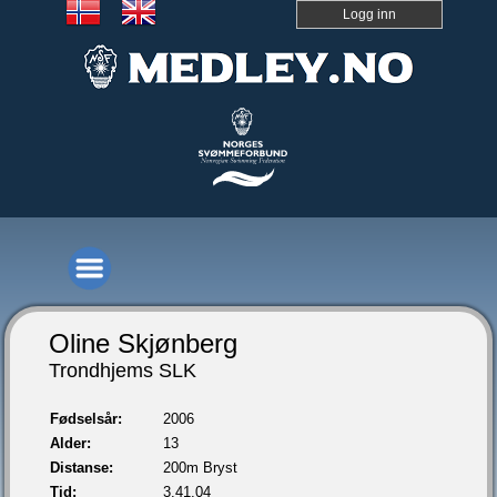
Logg inn
Oline Skjønberg
Trondhjems SLK
Fødselsår:
2006
Alder:
13
Distanse:
200m Bryst
Tid:
3.41,04