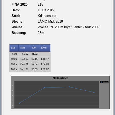
FINA-2025:
215
Dato:
16.03.2019
Sted:
Kristiansund
Stevne:
LÅMØ Midt 2019
Øvelse:
Øvelse 29. 200m bryst, jenter - født 2006
Basseng:
25m
Lap
Split
50m
100m
50m
51,02
51,02
100m
1.48,17
57,15
1.48,17
150m
2.45,71
57,54
1.54,69
200m
3.41,04
55,33
1.52,87