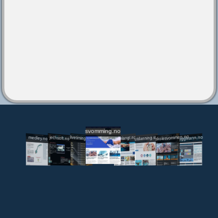
svomming.no
utdanning.svomming.no
skolesvommen.no
tryggivann.no
livetiming.medley.no
svomlangt.no
jechsoft.no
medley.no