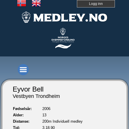
Logg inn
Eyvor Bell
Vestbyen Trondheim
Fødselsår:
2006
Alder:
13
Distanse:
200m Individuell medley
Tid:
3.18,90