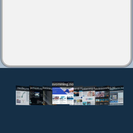
svomming.no
utdanning.svomming.no
skolesvommen.no
tryggivann.no
livetiming.medley.no
svomlangt.no
jechsoft.no
medley.no