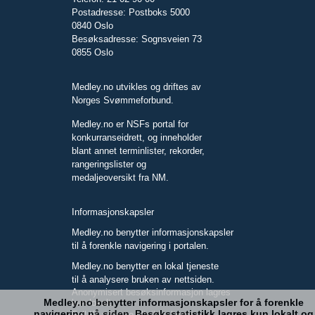
Postadresse: Postboks 5000
0840 Oslo
Besøksadresse: Sognsveien 73
0855 Oslo
Medley.no utvikles og driftes av
Norges Svømmeforbund.
Medley.no er NSFs portal for
konkurranseidrett, og inneholder
blant annet terminlister, rekorder,
rangeringslister og
medaljeoversikt fra NM.
Informasjonskapsler
Medley.no benytter informasjonskapsler
til å forenkle navigering i portalen.
Medley.no benytter en lokal tjeneste
til å analysere bruken av nettsiden.
Anonymisert besøksinformasjon lagres
Medley.no benytter informasjonskapsler for å forenkle
kun lokalt.
navigering på siden. Besøksstatistikk lagres kun lokalt og
Full IP-adresse blir ikke lagret.