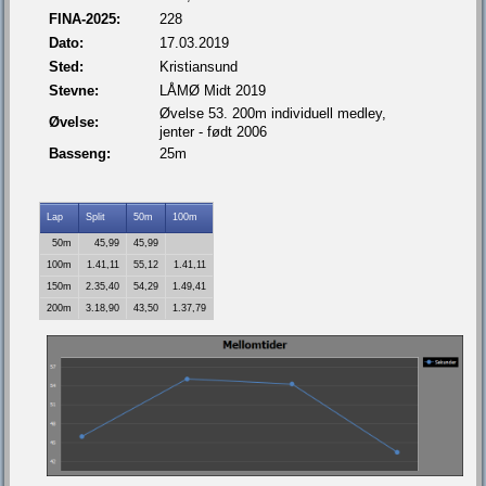
FINA-2025:
228
Dato:
17.03.2019
Sted:
Kristiansund
Stevne:
LÅMØ Midt 2019
Øvelse 53. 200m individuell medley,
Øvelse:
jenter - født 2006
Basseng:
25m
Lap
Split
50m
100m
50m
45,99
45,99
100m
1.41,11
55,12
1.41,11
150m
2.35,40
54,29
1.49,41
200m
3.18,90
43,50
1.37,79