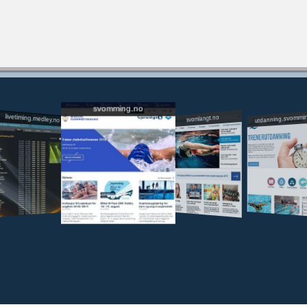
svomming.no
utdanning.svommi
livetiming.medley.no
svomlangt.no