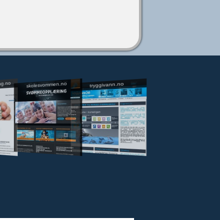
ng.no
skolesvommen.no
tryggivann.no