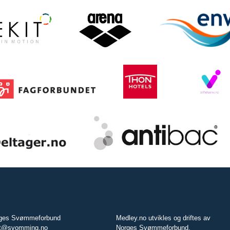
ges Svømmeforbund
Medley.no utvikles og driftes av
t@svomming.no
Norges Svømmeforbund.