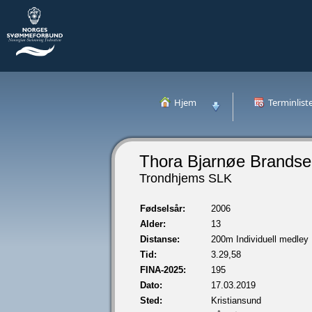
Hjem
Terminlist
Thora Bjarnøe Brands
Trondhjems SLK
Fødselsår:
2006
Alder:
13
Distanse:
200m Individuell medley
Tid:
3.29,58
FINA-2025:
195
Dato:
17.03.2019
Sted:
Kristiansund