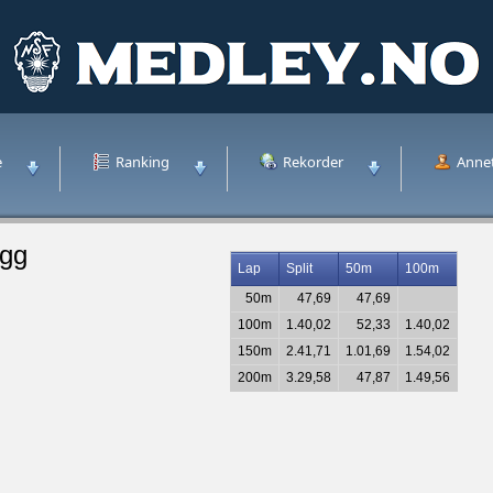
e
Ranking
Rekorder
Anne
egg
Lap
Split
50m
100m
50m
47,69
47,69
100m
1.40,02
52,33
1.40,02
150m
2.41,71
1.01,69
1.54,02
200m
3.29,58
47,87
1.49,56