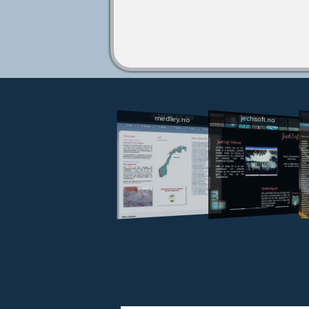
jechsoft.no
medley.no