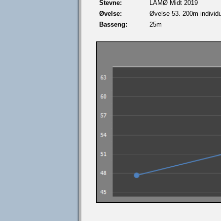
Stevne:
LÅMØ Midt 2019
Øvelse:
Øvelse 53. 200m individue
Basseng:
25m