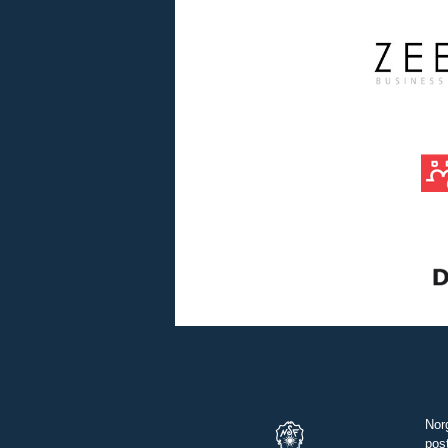
Nor
pos