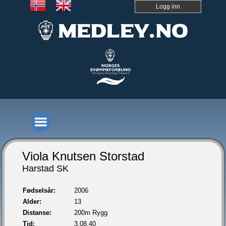
Logg inn
Viola Knutsen Storstad
Harstad SK
Fødselsår:
2006
Alder:
13
Distanse:
200m Rygg
Tid:
3.08,40