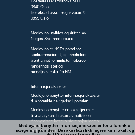
Postadresse: Postboks 5000
0840 Oslo
Besøksadresse: Sognsveien 73
0855 Oslo
Medley.no utvikles og driftes av
Norges Svømmeforbund.
Medley.no er NSFs portal for
konkurranseidrett, og inneholder
blant annet terminlister, rekorder,
rangeringslister og
medaljeoversikt fra NM.
Informasjonskapsler
Medley.no benytter informasjonskapsler
til å forenkle navigering i portalen.
Medley.no benytter en lokal tjeneste
til å analysere bruken av nettsiden.
Anonymisert besøksinformasjon lagres
Medley.no benytter informasjonskapsler for å forenkle
kun lokalt.
navigering på siden. Besøksstatistikk lagres kun lokalt og
Full IP-adresse blir ikke lagret.