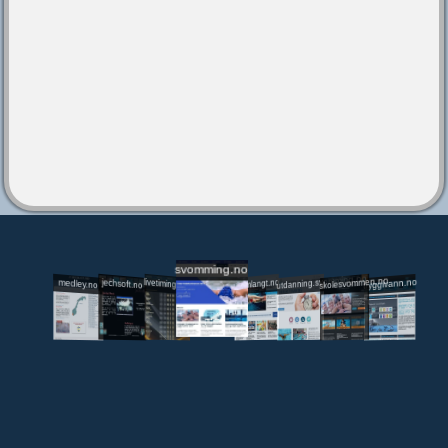
svomming.no
utdanning.svomming.no
skolesvommen.no
tryggivann.no
livetiming.medley.no
svomlangt.no
jechsoft.no
medley.no