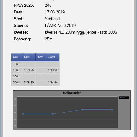
FINA-2025:
245
Dato:
17.03.2019
Sted:
Sortland
Stevne:
LÅMØ Nord 2019
Øvelse:
Øvelse 41. 200m rygg, jenter - født 2006
Basseng:
25m
Lap
Split
50m
100m
50m
100m
1.33,56
1.33,56
150m
200m
3.08,40
1.34,84