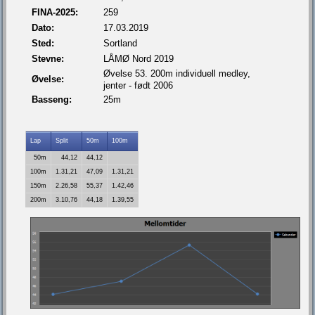
FINA-2025:
259
Dato:
17.03.2019
Sted:
Sortland
Stevne:
LÅMØ Nord 2019
Øvelse 53. 200m individuell medley,
Øvelse:
jenter - født 2006
Basseng:
25m
Lap
Split
50m
100m
50m
44,12
44,12
100m
1.31,21
47,09
1.31,21
150m
2.26,58
55,37
1.42,46
200m
3.10,76
44,18
1.39,55