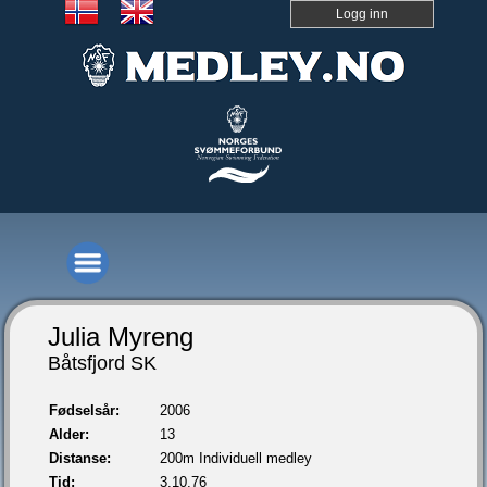
Logg inn
Julia Myreng
Båtsfjord SK
Fødselsår:
2006
Alder:
13
Distanse:
200m Individuell medley
Tid:
3.10,76