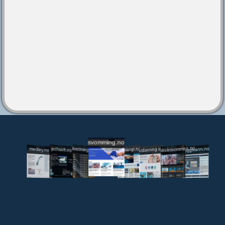
svomming.no
utdanning.svomming.no
skolesvommen.no
tryggivann.no
livetiming.medley.no
svomlangt.no
jechsoft.no
medley.no