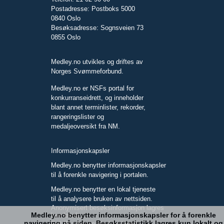
Postadresse: Postboks 5000
0840 Oslo
Besøksadresse: Sognsveien 73
0855 Oslo
Medley.no utvikles og driftes av
Norges Svømmeforbund.
Medley.no er NSFs portal for
konkurranseidrett, og inneholder
blant annet terminlister, rekorder,
rangeringslister og
medaljeoversikt fra NM.
Informasjonskapsler
Medley.no benytter informasjonskapsler
til å forenkle navigering i portalen.
Medley.no benytter en lokal tjeneste
til å analysere bruken av nettsiden.
Anonymisert besøksinformasjon lagres
Medley.no benytter informasjonskapsler for å forenkle
kun lokalt.
navigering på siden. Besøksstatistikk lagres kun lokalt og
Full IP-adresse blir ikke lagret.