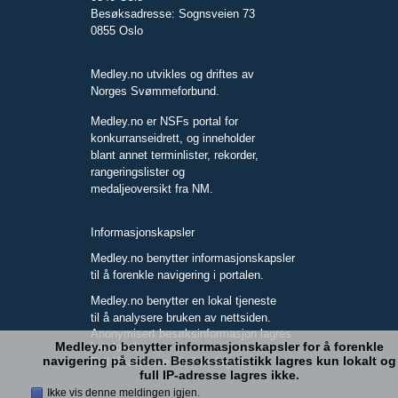
Besøksadresse: Sognsveien 73
0855 Oslo
Medley.no utvikles og driftes av
Norges Svømmeforbund.
Medley.no er NSFs portal for
konkurranseidrett, og inneholder
blant annet terminlister, rekorder,
rangeringslister og
medaljeoversikt fra NM.
Informasjonskapsler
Medley.no benytter informasjonskapsler
til å forenkle navigering i portalen.
Medley.no benytter en lokal tjeneste
til å analysere bruken av nettsiden.
Anonymisert besøksinformasjon lagres
Medley.no benytter informasjonskapsler for å forenkle
kun lokalt.
navigering på siden. Besøksstatistikk lagres kun lokalt og
Full IP-adresse blir ikke lagret.
full IP-adresse lagres ikke.
Ikke vis denne meldingen igjen.