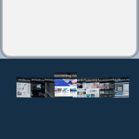
svomming.no
utdanning.svomming.no
skolesvommen.no
tryggivann.no
livetiming.medley.no
svomlangt.no
jechsoft.no
medley.no