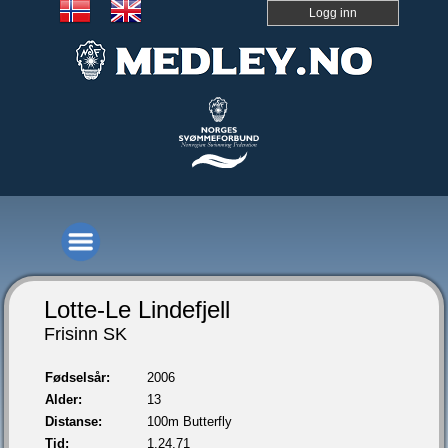
Logg inn
Lotte-Le Lindefjell
Frisinn SK
Fødselsår:
2006
Alder:
13
Distanse:
100m Butterfly
Tid:
1.24,71