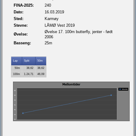
FINA-2025:
240
Dato:
16.03.2019
Sted:
Karmøy
Stevne:
LÅMØ Vest 2019
Øvelse 17. 100m butterfly, jenter - født
Øvelse:
2006
Basseng:
25m
Lap
Split
50m
50m
38,62
38,62
100m
1.24,71
46,09