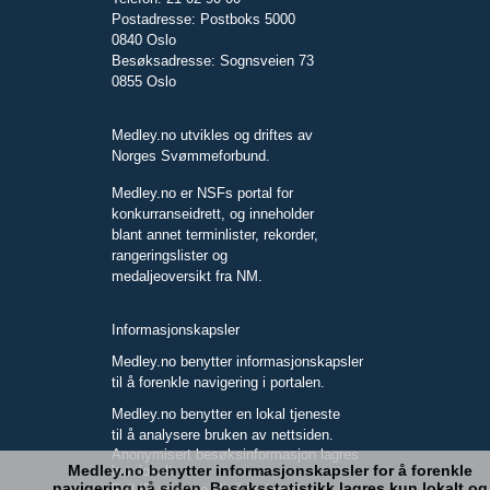
Postadresse: Postboks 5000
0840 Oslo
Besøksadresse: Sognsveien 73
0855 Oslo
Medley.no utvikles og driftes av
Norges Svømmeforbund.
Medley.no er NSFs portal for
konkurranseidrett, og inneholder
blant annet terminlister, rekorder,
rangeringslister og
medaljeoversikt fra NM.
Informasjonskapsler
Medley.no benytter informasjonskapsler
til å forenkle navigering i portalen.
Medley.no benytter en lokal tjeneste
til å analysere bruken av nettsiden.
Anonymisert besøksinformasjon lagres
Medley.no benytter informasjonskapsler for å forenkle
kun lokalt.
navigering på siden. Besøksstatistikk lagres kun lokalt og
Full IP-adresse blir ikke lagret.