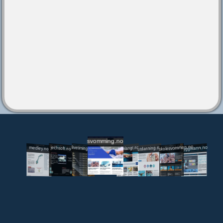
svomming.no
utdanning.svomming.no
skolesvommen.no
tryggivann.no
livetiming.medley.no
svomlangt.no
jechsoft.no
medley.no