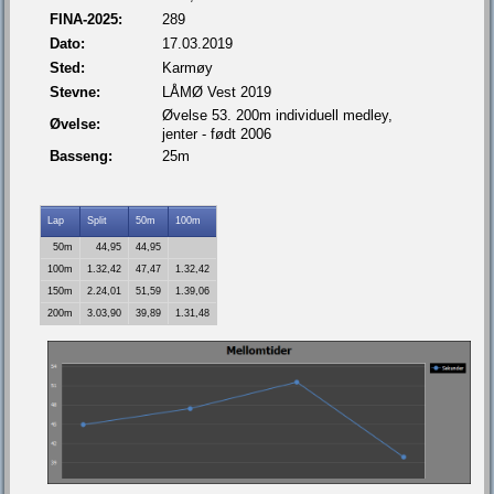
FINA-2025:
289
Dato:
17.03.2019
Sted:
Karmøy
Stevne:
LÅMØ Vest 2019
Øvelse 53. 200m individuell medley,
Øvelse:
jenter - født 2006
Basseng:
25m
Lap
Split
50m
100m
50m
44,95
44,95
100m
1.32,42
47,47
1.32,42
150m
2.24,01
51,59
1.39,06
200m
3.03,90
39,89
1.31,48