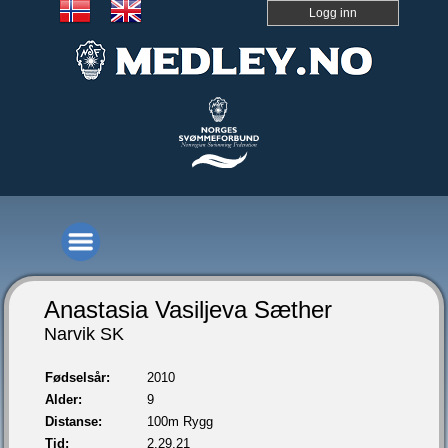
Logg inn
Anastasia Vasiljeva Sæther
Narvik SK
Fødselsår:
2010
Alder:
9
Distanse:
100m Rygg
Tid:
2.29,21