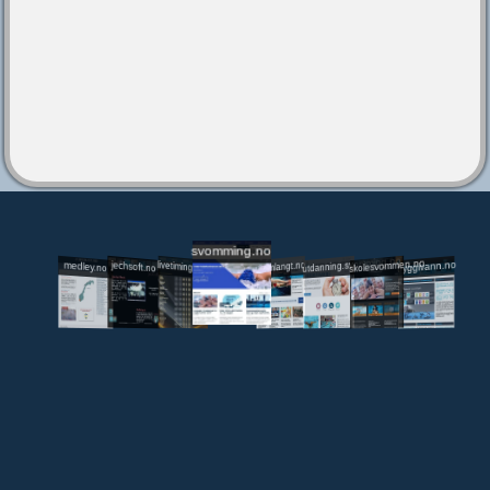
svomming.no
utdanning.svomming.no
skolesvommen.no
tryggivann.no
livetiming.medley.no
svomlangt.no
jechsoft.no
medley.no