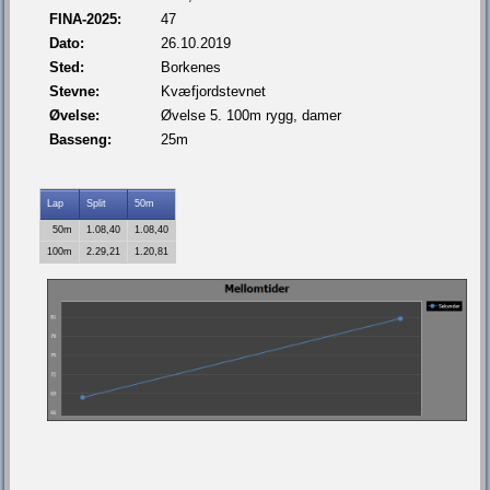
FINA-2025:
47
Dato:
26.10.2019
Sted:
Borkenes
Stevne:
Kvæfjordstevnet
Øvelse:
Øvelse 5. 100m rygg, damer
Basseng:
25m
Lap
Split
50m
50m
1.08,40
1.08,40
100m
2.29,21
1.20,81