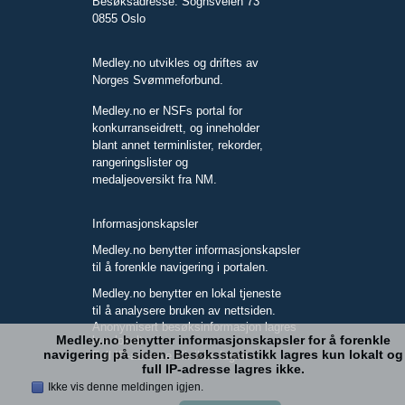
Besøksadresse: Sognsveien 73
0855 Oslo
Medley.no utvikles og driftes av
Norges Svømmeforbund.
Medley.no er NSFs portal for
konkurranseidrett, og inneholder
blant annet terminlister, rekorder,
rangeringslister og
medaljeoversikt fra NM.
Informasjonskapsler
Medley.no benytter informasjonskapsler
til å forenkle navigering i portalen.
Medley.no benytter en lokal tjeneste
til å analysere bruken av nettsiden.
Anonymisert besøksinformasjon lagres
Medley.no benytter informasjonskapsler for å forenkle
kun lokalt.
navigering på siden. Besøksstatistikk lagres kun lokalt og
Full IP-adresse blir ikke lagret.
full IP-adresse lagres ikke.
Ikke vis denne meldingen igjen.