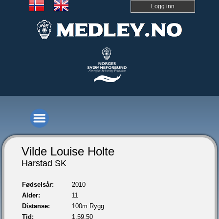
Logg inn
Vilde Louise Holte
Harstad SK
Fødselsår:
2010
Alder:
11
Distanse:
100m Rygg
Tid:
1.59,50