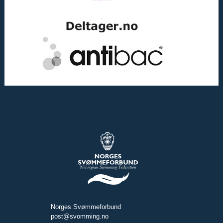
Norges Svømmeforbund
post@svomming.no