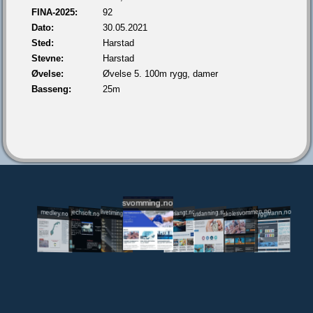
FINA-2025:
92
Dato:
30.05.2021
Sted:
Harstad
Stevne:
Harstad
Øvelse:
Øvelse 5. 100m rygg, damer
Basseng:
25m
svomming.no
utdanning.svomming.no
skolesvommen.no
tryggivann.no
livetiming.medley.no
svomlangt.no
jechsoft.no
medley.no