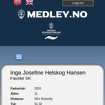
Logg inn
Inga Josefine Helskog Hansen
Fauske SK
Fødselsår:
2010
Alder:
11
Distanse:
50m Butterfly
Tid:
51,32