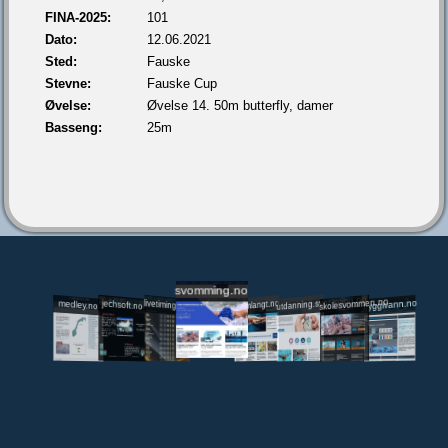
FINA-2025:
101
Dato:
12.06.2021
Sted:
Fauske
Stevne:
Fauske Cup
Øvelse:
Øvelse 14. 50m butterfly, damer
Basseng:
25m
svomming.no
utdanning.svomming.no
skolesvommen.no
tryggivann.no
livetiming.medley.no
svomlangt.no
jechsoft.no
medley.no