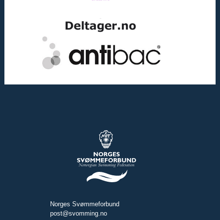
Norges Svømmeforbund
post@svomming.no