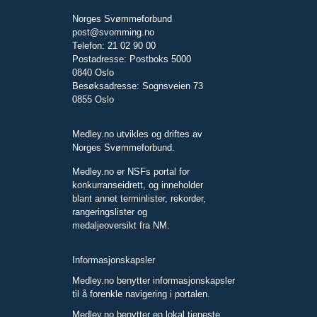
Norges Svømmeforbund
post@svomming.no
Telefon: 21 02 90 00
Postadresse: Postboks 5000
0840 Oslo
Besøksadresse: Sognsveien 73
0855 Oslo
Medley.no utvikles og driftes av
Norges Svømmeforbund.
Medley.no er NSFs portal for
konkurranseidrett, og inneholder
blant annet terminlister, rekorder,
rangeringslister og
medaljeoversikt fra NM.
Informasjonskapsler
Medley.no benytter informasjonskapsler
til å forenkle navigering i portalen.
Medley.no benytter en lokal tjeneste