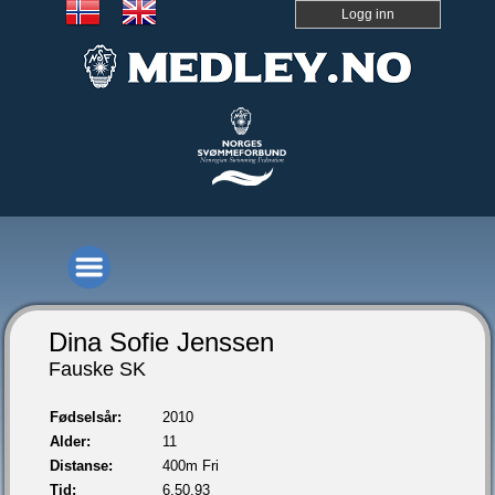
Logg inn
Dina Sofie Jenssen
Fauske SK
Fødselsår:
2010
Alder:
11
Distanse:
400m Fri
Tid:
6.50,93