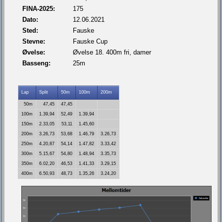
FINA-2025:
175
Dato:
12.06.2021
Sted:
Fauske
Stevne:
Fauske Cup
Øvelse:
Øvelse 18. 400m fri, damer
Basseng:
25m
Lap
Split
50m
100m
200m
50m
47,45
47,45
100m
1.39,94
52,49
1.39,94
150m
2.33,05
53,11
1.45,60
200m
3.26,73
53,68
1.46,79
3.26,73
250m
4.20,87
54,14
1.47,82
3.33,42
300m
5.15,67
54,80
1.48,94
3.35,73
350m
6.02,20
46,53
1.41,33
3.29,15
400m
6.50,93
48,73
1.35,26
3.24,20