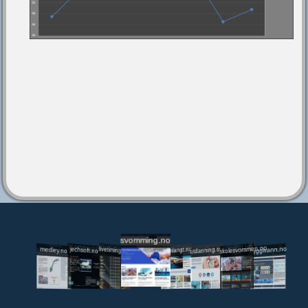
svomming.no
utdanning.svomming.no
skolesvommen.no
tryggivann.no
livetiming.medley.no
svomlangt.no
jechsoft.no
medley.no