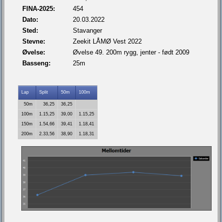
FINA-2025:
454
Dato:
20.03.2022
Sted:
Stavanger
Stevne:
Zeekit LÅMØ Vest 2022
Øvelse:
Øvelse 49. 200m rygg, jenter - født 2009
Basseng:
25m
Lap
Split
50m
100m
50m
36,25
36,25
100m
1.15,25
39,00
1.15,25
150m
1.54,66
39,41
1.18,41
200m
2.33,56
38,90
1.18,31