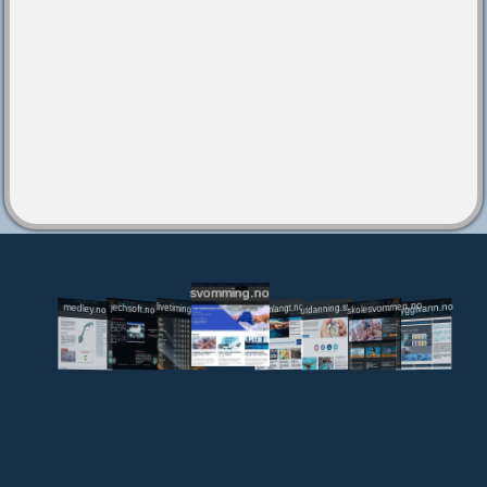
svomming.no
utdanning.svomming.no
skolesvommen.no
tryggivann.no
livetiming.medley.no
svomlangt.no
jechsoft.no
medley.no