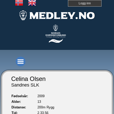
Logg inn
Celina Olsen
Sandnes SLK
Fødselsår:
2009
Alder:
13
Distanse:
200m Rygg
Tid:
2.33,56