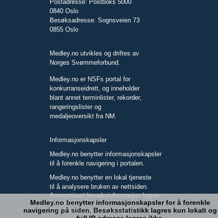
Postadresse: Postboks 5000
0840 Oslo
Besøksadresse: Sognsveien 73
0855 Oslo
Medley.no utvikles og driftes av
Norges Svømmeforbund.
Medley.no er NSFs portal for
konkurranseidrett, og inneholder
blant annet terminlister, rekorder,
rangeringslister og
medaljeoversikt fra NM.
Informasjonskapsler
Medley.no benytter informasjonskapsler
til å forenkle navigering i portalen.
Medley.no benytter en lokal tjeneste
til å analysere bruken av nettsiden.
Anonymisert besøksinformasjon lagres
Medley.no benytter informasjonskapsler for å forenkle
kun lokalt.
navigering på siden. Besøksstatistikk lagres kun lokalt og
Full IP-adresse blir ikke lagret.