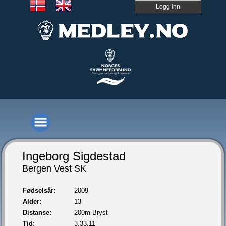
Logg inn
Ingeborg Sigdestad
Bergen Vest SK
Fødselsår:
2009
Alder:
13
Distanse:
200m Bryst
Tid:
3.33,11