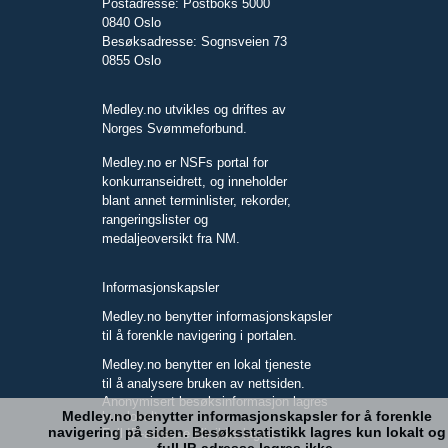
Postadresse: Postboks 5000
0840 Oslo
Besøksadresse: Sognsveien 73
0855 Oslo
Medley.no utvikles og driftes av
Norges Svømmeforbund.
Medley.no er NSFs portal for
konkurranseidrett, og inneholder
blant annet terminlister, rekorder,
rangeringslister og
medaljeoversikt fra NM.
Informasjonskapsler
Medley.no benytter informasjonskapsler
til å forenkle navigering i portalen.
Medley.no benytter en lokal tjeneste
til å analysere bruken av nettsiden.
Anonymisert besøksinformasjon lagres
Medley.no benytter informasjonskapsler for å forenkle
kun lokalt.
navigering på siden. Besøksstatistikk lagres kun lokalt og
Full IP-adresse blir ikke lagret.