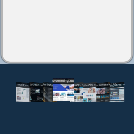
svomming.no
utdanning.svomming.no
skolesvommen.no
tryggivann.no
livetiming.medley.no
svomlangt.no
jechsoft.no
medley.no