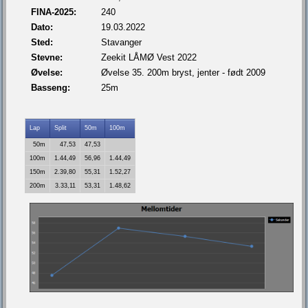
FINA-2025:
240
Dato:
19.03.2022
Sted:
Stavanger
Stevne:
Zeekit LÅMØ Vest 2022
Øvelse:
Øvelse 35. 200m bryst, jenter - født 2009
Basseng:
25m
Lap
Split
50m
100m
50m
47,53
47,53
100m
1.44,49
56,96
1.44,49
150m
2.39,80
55,31
1.52,27
200m
3.33,11
53,31
1.48,62