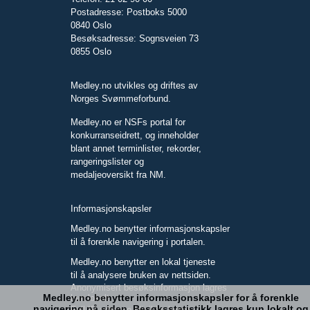
Postadresse: Postboks 5000
0840 Oslo
Besøksadresse: Sognsveien 73
0855 Oslo
Medley.no utvikles og driftes av
Norges Svømmeforbund.
Medley.no er NSFs portal for
konkurranseidrett, og inneholder
blant annet terminlister, rekorder,
rangeringslister og
medaljeoversikt fra NM.
Informasjonskapsler
Medley.no benytter informasjonskapsler
til å forenkle navigering i portalen.
Medley.no benytter en lokal tjeneste
til å analysere bruken av nettsiden.
Anonymisert besøksinformasjon lagres
Medley.no benytter informasjonskapsler for å forenkle
kun lokalt.
navigering på siden. Besøksstatistikk lagres kun lokalt og
Full IP-adresse blir ikke lagret.