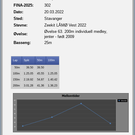
FINA-2025:
302
Dato:
20.03.2022
Sted:
Stavanger
Stevne:
Zeekit LÅMØ Vest 2022
Øvelse 63. 200m individuell medley,
Øvelse:
jenter - født 2009
Basseng:
25m
Lap
Split
50m
100m
50m
39,50
39,50
100m
1.25,05
45,55
1.25,05
150m
2.19,92
54,87
1.40,42
200m
3.01,28
41,36
1.36,23