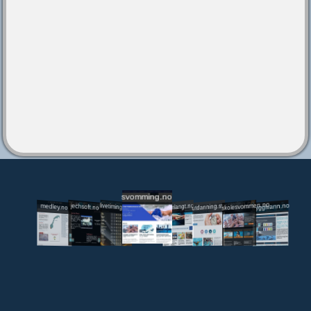
svomming.no
utdanning.svomming.no
skolesvommen.no
tryggivann.no
livetiming.medley.no
svomlangt.no
jechsoft.no
medley.no