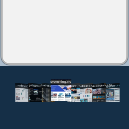
svomming.no
utdanning.svomming.no
skolesvommen.no
tryggivann.no
livetiming.medley.no
svomlangt.no
jechsoft.no
medley.no