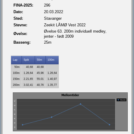
FINA-2025:
296
Dato:
20.03.2022
Sted:
Stavanger
Stevne:
Zeekit LÅMØ Vest 2022
Øvelse 63. 200m individuell medley,
Øvelse:
jenter - født 2009
Basseng:
25m
Lap
Split
50m
100m
50m
40,68
40,68
100m
1.26,64
45,96
1.26,64
150m
2.21,65
55,01
1.40,97
200m
3.02,41
40,76
1.35,77