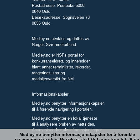
Postadresse: Postboks 5000
0840 Oslo
Besøksadresse: Sognsveien 73
0855 Oslo
Medley.no utvikles og driftes av
Norges Svømmeforbund.
Medley.no er NSFs portal for
konkurranseidrett, og inneholder
blant annet terminlister, rekorder,
rangeringslister og
medaljeoversikt fra NM.
Informasjonskapsler
Medley.no benytter informasjonskapsler
til å forenkle navigering i portalen.
Medley.no benytter en lokal tjeneste
til å analysere bruken av nettsiden.
Anonymisert besøksinformasjon lagres
Medley.no benytter informasjonskapsler for å forenkle
kun lokalt.
navigering på siden. Besøksstatistikk lagres kun lokalt og
Full IP-adresse blir ikke lagret.