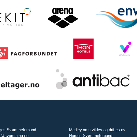
ges Svømmeforbund
Medley.no utvikles og driftes av
t@svomming.no
Norges Svømmeforbund.