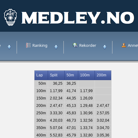
e
Ranking
Rekorder
Anne
Lap
Split
50m
100m
200m
50m
36,25
36,25
100m
1.17,99
41,74
1.17,99
150m
2.02,34
44,35
1.26,09
200m
2.47,47
45,13
1.29,48
2.47,47
250m
3.33,30
45,83
1.30,96
2.57,05
300m
4.20,03
46,73
1.32,56
3.02,04
350m
5.07,04
47,01
1.33,74
3.04,70
400m
5.52,83
45,79
1.32,80
3.05,36