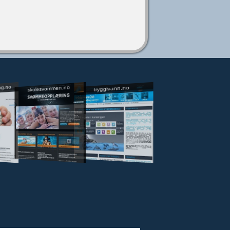
ng.no
skolesvommen.no
tryggivann.no