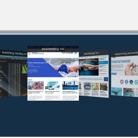
svomming.no
utdanning.svommi
livetiming.medley.no
svomlangt.no