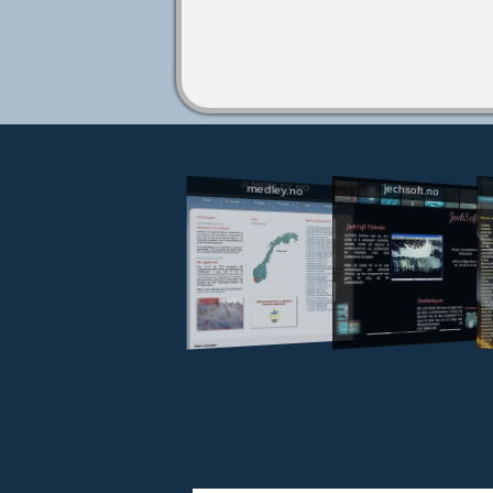
jechsoft.no
medley.no