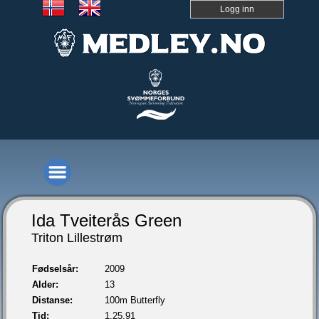
Logg inn
Ida Tveiterås Green
Triton Lillestrøm
Fødselsår:
2009
Alder:
13
Distanse:
100m Butterfly
Tid:
1.25,91