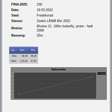
FINA-2025:
230
Dato:
19.03.2022
Sted:
Fredrikstad
Stevne:
Zeekit LÅMØ Øst 2022
Øvelse 21. 100m butterfly, jenter - født
Øvelse:
2009
Basseng:
25m
Lap
Split
50m
50m
38,30
38,30
100m
1.25,91
47,61