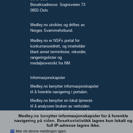
Besøksadresse: Sognsveien 73
0855 Oslo
Medley.no utvikles og driftes av
Norges Svømmeforbund.
Medley.no er NSFs portal for
konkurranseidrett, og inneholder
blant annet terminlister, rekorder,
rangeringslister og
medaljeoversikt fra NM.
Informasjonskapsler
Medley.no benytter informasjonskapsler
til å forenkle navigering i portalen.
Medley.no benytter en lokal tjeneste
til å analysere bruken av nettsiden.
Anonymisert besøksinformasjon lagres
Medley.no benytter informasjonskapsler for å forenkle
kun lokalt.
navigering på siden. Besøksstatistikk lagres kun lokalt og
Full IP-adresse blir ikke lagret.
full IP-adresse lagres ikke.
Ikke vis denne meldingen igjen.