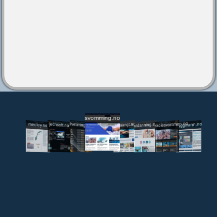
svomming.no
utdanning.svomming.no
skolesvommen.no
tryggivann.no
livetiming.medley.no
svomlangt.no
jechsoft.no
medley.no