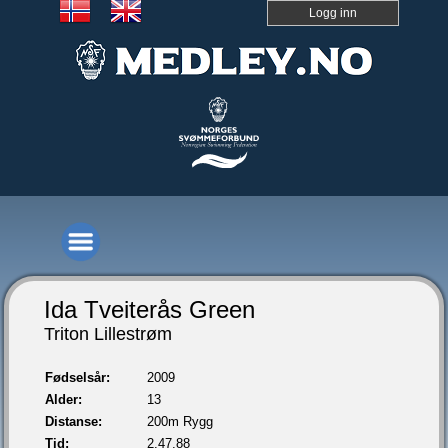
Logg inn
Ida Tveiterås Green
Triton Lillestrøm
Fødselsår:
2009
Alder:
13
Distanse:
200m Rygg
Tid:
2.47,88