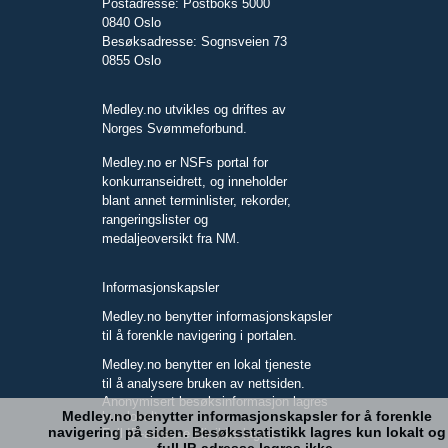
Postadresse: Postboks 5000
0840 Oslo
Besøksadresse: Sognsveien 73
0855 Oslo
Medley.no utvikles og driftes av
Norges Svømmeforbund.
Medley.no er NSFs portal for
konkurranseidrett, og inneholder
blant annet terminlister, rekorder,
rangeringslister og
medaljeoversikt fra NM.
Informasjonskapsler
Medley.no benytter informasjonskapsler
til å forenkle navigering i portalen.
Medley.no benytter en lokal tjeneste
til å analysere bruken av nettsiden.
Anonymisert besøksinformasjon lagres
Medley.no benytter informasjonskapsler for å forenkle
kun lokalt.
navigering på siden. Besøksstatistikk lagres kun lokalt og
Full IP-adresse blir ikke lagret.