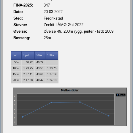
FINA-2025:
347
Dato:
20.03.2022
Sted:
Fredrikstad
Stevne:
Zeekit LÅMØ Øst 2022
Øvelse:
Øvelse 49. 200m rygg, jenter - født 2009
Basseng:
25m
Lap
Split
50m
100m
50m
40,22
40,22
100m
1.23,75
43,53
1.23,75
150m
2.07,41
43,66
1.27,19
200m
2.47,88
40,47
1.24,13