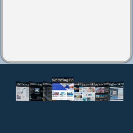
svomming.no
utdanning.svomming.no
skolesvommen.no
tryggivann.no
livetiming.medley.no
svomlangt.no
jechsoft.no
medley.no