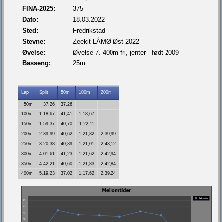
FINA-2025:
375
Dato:
18.03.2022
Sted:
Fredrikstad
Stevne:
Zeekit LÅMØ Øst 2022
Øvelse:
Øvelse 7. 400m fri, jenter - født 2009
Basseng:
25m
Lap
Split
50m
100m
200m
50m
37,26
37,26
100m
1.18,67
41,41
1.18,67
150m
1.59,37
40,70
1.22,11
200m
2.39,99
40,62
1.21,32
2.39,99
250m
3.20,38
40,39
1.21,01
2.43,12
300m
4.01,61
41,23
1.21,62
2.42,94
350m
4.42,21
40,60
1.21,83
2.42,84
400m
5.19,23
37,02
1.17,62
2.39,24