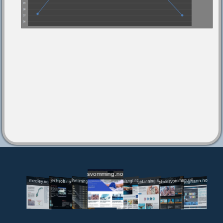
svomming.no
utdanning.svomming.no
skolesvommen.no
tryggivann.no
livetiming.medley.no
svomlangt.no
jechsoft.no
medley.no