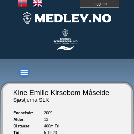
Logg inn
Kine Emilie Kirsebom Måseide
Sjøstjerna SLK
Fødselsår:
2009
Alder:
13
Distanse:
400m Fri
Tid:
5.19,23