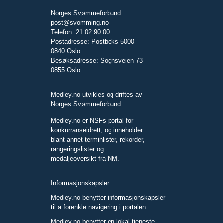
Norges Svømmeforbund
post@svomming.no
Telefon: 21 02 90 00
Postadresse: Postboks 5000
0840 Oslo
Besøksadresse: Sognsveien 73
0855 Oslo
Medley.no utvikles og driftes av
Norges Svømmeforbund.
Medley.no er NSFs portal for
konkurranseidrett, og inneholder
blant annet terminlister, rekorder,
rangeringslister og
medaljeoversikt fra NM.
Informasjonskapsler
Medley.no benytter informasjonskapsler
til å forenkle navigering i portalen.
Medley.no benytter en lokal tjeneste