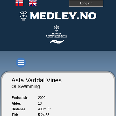
Logg inn
Asta Vartdal Vines
OI Svømming
Fødselsår:
2009
Alder:
13
Distanse:
400m Fri
Tid:
5.24,53