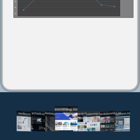
svomming.no
utdanning.svomming.no
skolesvommen.no
tryggivann.no
livetiming.medley.no
svomlangt.no
jechsoft.no
medley.no