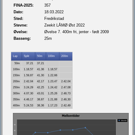
FINA-2025:
357
Dato:
18.03.2022
Sted:
Fredrikstad
Stevne:
Zeekit LÅMØ Øst 2022
Øvelse:
Øvelse 7. 400m fri, jenter - født 2009
Basseng:
25m
Lap
Split
50m
100m
200m
50m
37,21
37,21
100m
1.18,57
41,36
1.18,57
150m
1.59,87
41,30
1.22,66
200m
2.42,04
42,17
1.23,47
2.42,04
250m
3.24,29
42,25
1.24,42
2.47,08
300m
4.07,30
43,01
1.25,26
2.48,73
350m
4.46,17
38,87
1.21,88
2.46,30
400m
5.24,53
38,36
1.17,23
2.42,49