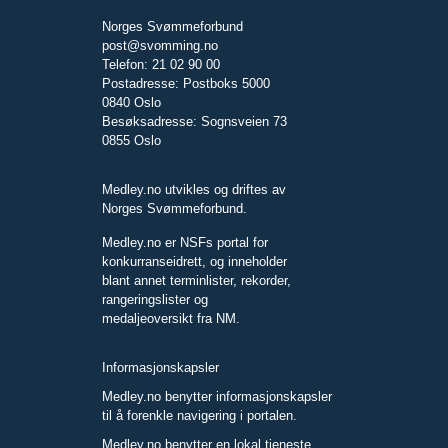
Norges Svømmeforbund
post@svomming.no
Telefon: 21 02 90 00
Postadresse: Postboks 5000
0840 Oslo
Besøksadresse: Sognsveien 73
0855 Oslo
Medley.no utvikles og driftes av
Norges Svømmeforbund.
Medley.no er NSFs portal for
konkurranseidrett, og inneholder
blant annet terminlister, rekorder,
rangeringslister og
medaljeoversikt fra NM.
Informasjonskapsler
Medley.no benytter informasjonskapsler
til å forenkle navigering i portalen.
Medley.no benytter en lokal tjeneste