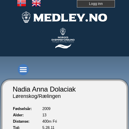
Logg inn
Nadia Anna Dolaciak
Lørenskog/Rælingen
Fødselsår:
2009
Alder:
13
Distanse:
400m Fri
Tid:
5.28,11