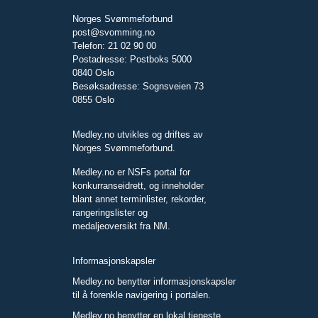
Norges Svømmeforbund
post@svomming.no
Telefon: 21 02 90 00
Postadresse: Postboks 5000
0840 Oslo
Besøksadresse: Sognsveien 73
0855 Oslo
Medley.no utvikles og driftes av
Norges Svømmeforbund.
Medley.no er NSFs portal for
konkurranseidrett, og inneholder
blant annet terminlister, rekorder,
rangeringslister og
medaljeoversikt fra NM.
Informasjonskapsler
Medley.no benytter informasjonskapsler
til å forenkle navigering i portalen.
Medley.no benytter en lokal tjeneste