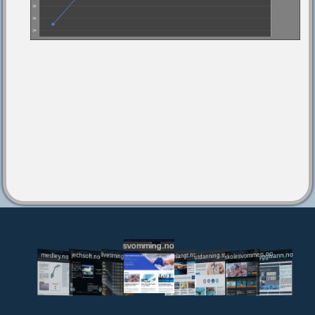
svomming.no
utdanning.svomming.no
skolesvommen.no
tryggivann.no
livetiming.medley.no
svomlangt.no
jechsoft.no
medley.no