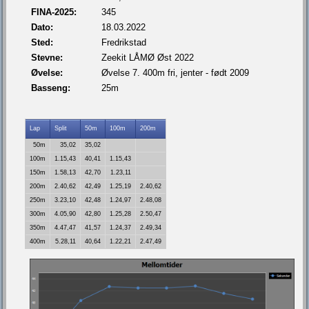
FINA-2025:
345
Dato:
18.03.2022
Sted:
Fredrikstad
Stevne:
Zeekit LÅMØ Øst 2022
Øvelse:
Øvelse 7. 400m fri, jenter - født 2009
Basseng:
25m
Lap
Split
50m
100m
200m
50m
35,02
35,02
100m
1.15,43
40,41
1.15,43
150m
1.58,13
42,70
1.23,11
200m
2.40,62
42,49
1.25,19
2.40,62
250m
3.23,10
42,48
1.24,97
2.48,08
300m
4.05,90
42,80
1.25,28
2.50,47
350m
4.47,47
41,57
1.24,37
2.49,34
400m
5.28,11
40,64
1.22,21
2.47,49