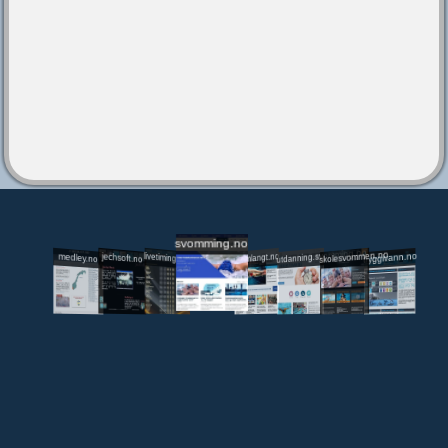
svomming.no
utdanning.svomming.no
skolesvommen.no
tryggivann.no
livetiming.medley.no
svomlangt.no
jechsoft.no
medley.no