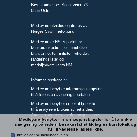
Besøksadresse: Sognsveien 73
0855 Oslo
Medley.no utvikles og driftes av
Norges Svømmeforbund.
Medley.no er NSFs portal for
konkurranseidrett, og inneholder
blant annet terminlister, rekorder,
rangeringslister og
medaljeoversikt fra NM.
Informasjonskapsler
Medley.no benytter informasjonskapsler
til å forenkle navigering i portalen.
Medley.no benytter en lokal tjeneste
til å analysere bruken av nettsiden.
Anonymisert besøksinformasjon lagres
Medley.no benytter informasjonskapsler for å forenkle
kun lokalt.
navigering på siden. Besøksstatistikk lagres kun lokalt og
Full IP-adresse blir ikke lagret.
full IP-adresse lagres ikke.
Ikke vis denne meldingen igjen.