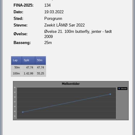
FINA-2025:
134
Dato:
19.03.2022
Sted:
Porsgrunn
Stevne:
Zeekit LÅMØ Sør 2022
Øvelse 21. 100m butterfly, jenter - født
Øvelse:
2009
Basseng:
25m
Lap
Split
50m
50m
47,74
47,74
100m
1.42,99
55,25