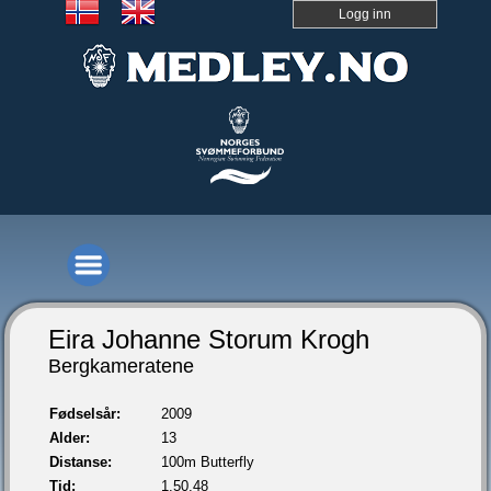
Logg inn
Eira Johanne Storum Krogh
Bergkameratene
Fødselsår:
2009
Alder:
13
Distanse:
100m Butterfly
Tid:
1.50,48