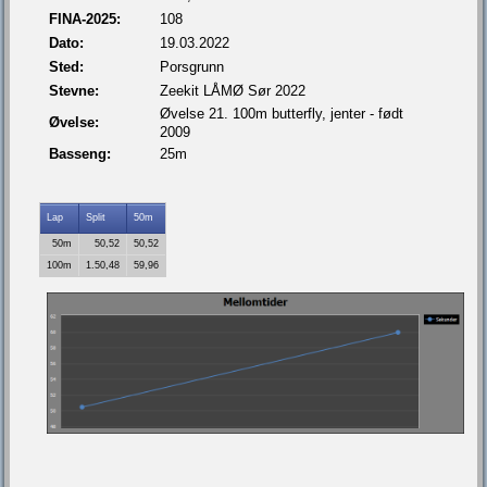
FINA-2025:
108
Dato:
19.03.2022
Sted:
Porsgrunn
Stevne:
Zeekit LÅMØ Sør 2022
Øvelse 21. 100m butterfly, jenter - født
Øvelse:
2009
Basseng:
25m
Lap
Split
50m
50m
50,52
50,52
100m
1.50,48
59,96