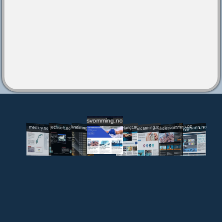
svomming.no
utdanning.svomming.no
skolesvommen.no
tryggivann.no
livetiming.medley.no
svomlangt.no
jechsoft.no
medley.no