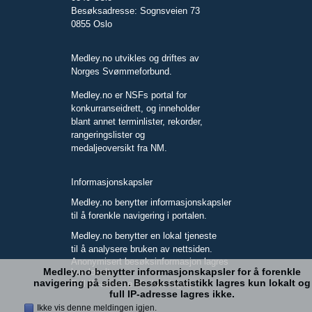
Besøksadresse: Sognsveien 73
0855 Oslo
Medley.no utvikles og driftes av
Norges Svømmeforbund.
Medley.no er NSFs portal for
konkurranseidrett, og inneholder
blant annet terminlister, rekorder,
rangeringslister og
medaljeoversikt fra NM.
Informasjonskapsler
Medley.no benytter informasjonskapsler
til å forenkle navigering i portalen.
Medley.no benytter en lokal tjeneste
til å analysere bruken av nettsiden.
Anonymisert besøksinformasjon lagres
Medley.no benytter informasjonskapsler for å forenkle
kun lokalt.
navigering på siden. Besøksstatistikk lagres kun lokalt og
Full IP-adresse blir ikke lagret.
full IP-adresse lagres ikke.
Ikke vis denne meldingen igjen.