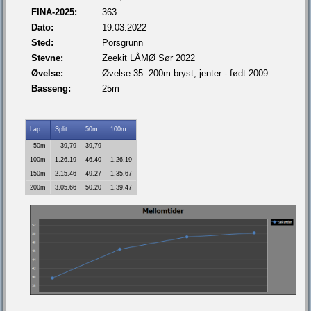
FINA-2025:
363
Dato:
19.03.2022
Sted:
Porsgrunn
Stevne:
Zeekit LÅMØ Sør 2022
Øvelse:
Øvelse 35. 200m bryst, jenter - født 2009
Basseng:
25m
Lap
Split
50m
100m
50m
39,79
39,79
100m
1.26,19
46,40
1.26,19
150m
2.15,46
49,27
1.35,67
200m
3.05,66
50,20
1.39,47