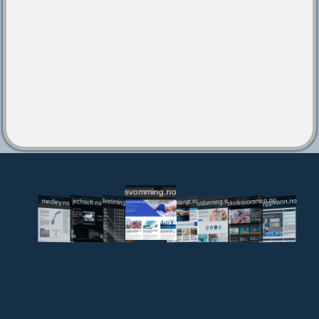
svomming.no
utdanning.svomming.no
skolesvommen.no
tryggivann.no
livetiming.medley.no
svomlangt.no
jechsoft.no
medley.no