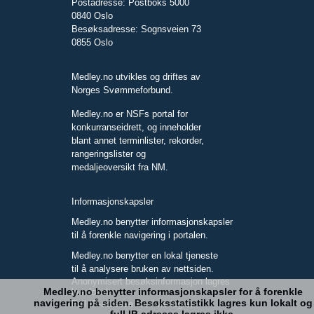
Postadresse: Postboks 5000
0840 Oslo
Besøksadresse: Sognsveien 73
0855 Oslo
Medley.no utvikles og driftes av
Norges Svømmeforbund.
Medley.no er NSFs portal for
konkurranseidrett, og inneholder
blant annet terminlister, rekorder,
rangeringslister og
medaljeoversikt fra NM.
Informasjonskapsler
Medley.no benytter informasjonskapsler
til å forenkle navigering i portalen.
Medley.no benytter en lokal tjeneste
til å analysere bruken av nettsiden.
Anonymisert besøksinformasjon lagres
Medley.no benytter informasjonskapsler for å forenkle
kun lokalt.
navigering på siden. Besøksstatistikk lagres kun lokalt og
Full IP-adresse blir ikke lagret.