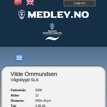
Logg inn
Vilde Ommundsen
Vågsbygd SLK
Fødselsår:
2009
Alder:
13
Distanse:
200m Bryst
Tid:
3.05,66