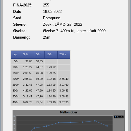
FINA-2025:
255
Dato:
18.03.2022
Sted:
Porsgrunn
Stevne:
Zeekit LÅMØ Sør 2022
Øvelse:
Øvelse 7. 400m fri, jenter - født 2009
Basseng:
25m
Lap
Split
50m
100m
200m
50m
38,85
38,85
100m
1.23,22
44,37
1.23,22
150m
2.08,50
45,28
1.29,65
200m
2.55,40
46,90
1.32,18
2.55,40
250m
3.42,45
47,05
1.33,95
3.03,60
300m
4.29,65
47,20
1.34,25
3.06,43
350m
5.17,41
47,76
1.34,96
3.08,91
400m
6.02,75
45,34
1.33,10
3.07,35