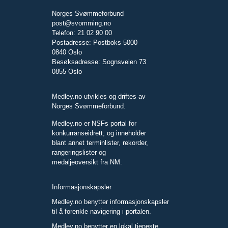
Norges Svømmeforbund
post@svomming.no
Telefon: 21 02 90 00
Postadresse: Postboks 5000
0840 Oslo
Besøksadresse: Sognsveien 73
0855 Oslo
Medley.no utvikles og driftes av
Norges Svømmeforbund.
Medley.no er NSFs portal for
konkurranseidrett, og inneholder
blant annet terminlister, rekorder,
rangeringslister og
medaljeoversikt fra NM.
Informasjonskapsler
Medley.no benytter informasjonskapsler
til å forenkle navigering i portalen.
Medley.no benytter en lokal tjeneste