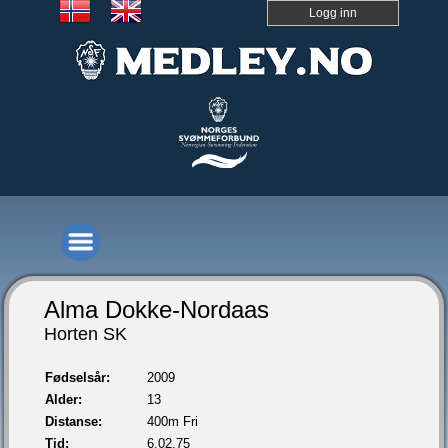
Logg inn
Alma Dokke-Nordaas
Horten SK
Fødselsår:
2009
Alder:
13
Distanse:
400m Fri
Tid:
6.02,75