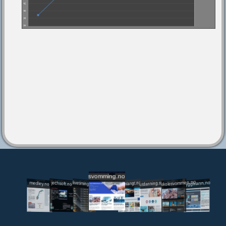
svomming.no
utdanning.svomming.no
skolesvommen.no
tryggivann.no
livetiming.medley.no
svomlangt.no
jechsoft.no
medley.no