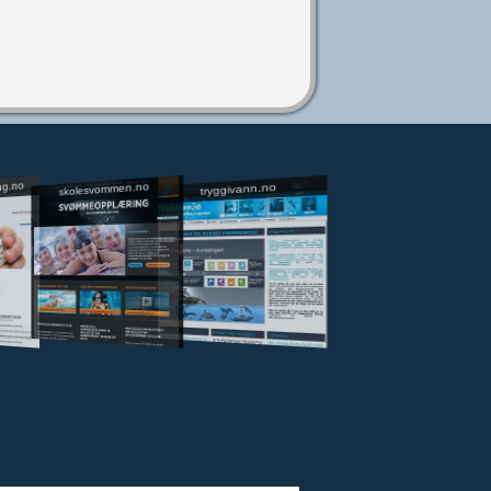
ng.no
skolesvommen.no
tryggivann.no