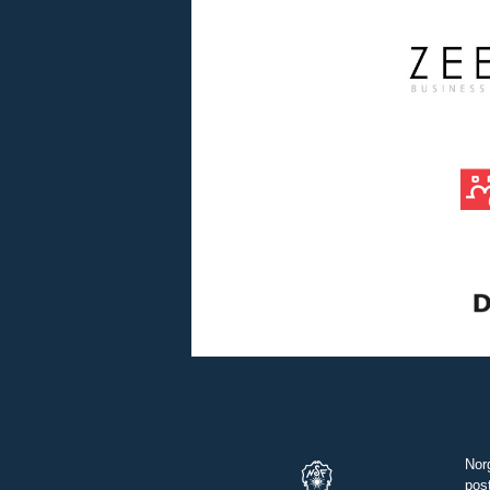
Nor
pos