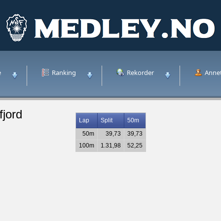
e
Ranking
Rekorder
Anne
fjord
Lap
Split
50m
50m
39,73
39,73
100m
1.31,98
52,25