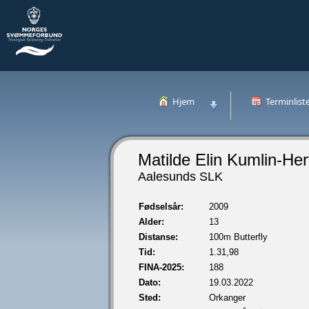
Hjem
Terminlist
Matilde Elin Kumlin-Her
Aalesunds SLK
Fødselsår:
2009
Alder:
13
Distanse:
100m Butterfly
Tid:
1.31,98
FINA-2025:
188
Dato:
19.03.2022
Sted:
Orkanger