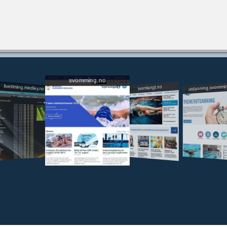
svomming.no
utdanning.svommi
livetiming.medley.no
svomlangt.no