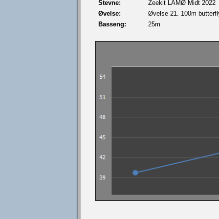
Stevne:
Zeekit LÅMØ Midt 2022
Øvelse:
Øvelse 21. 100m butterfly
Basseng:
25m