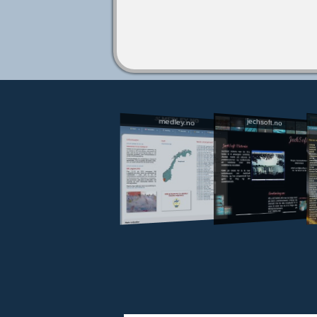
jechsoft.no
medley.no