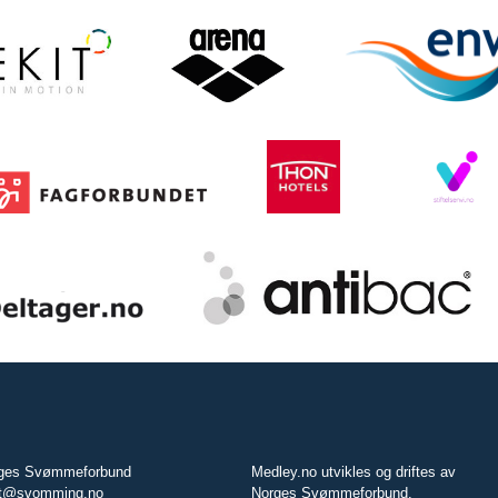
ges Svømmeforbund
Medley.no utvikles og driftes av
t@svomming.no
Norges Svømmeforbund.