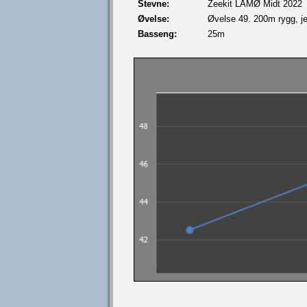
Stevne:
Zeekit LÅMØ Midt 2022
Øvelse:
Øvelse 49. 200m rygg, je
Basseng:
25m