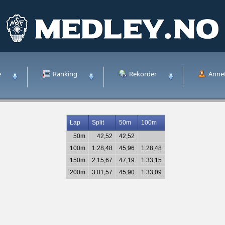
e
Ranking
Rekorder
Anne
Lap
Split
50m
100m
50m
42,52
42,52
100m
1.28,48
45,96
1.28,48
150m
2.15,67
47,19
1.33,15
200m
3.01,57
45,90
1.33,09