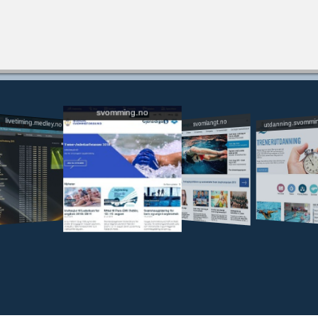
svomming.no
utdanning.svommi
livetiming.medley.no
svomlangt.no