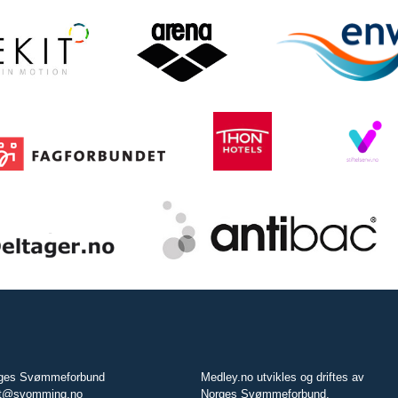
ges Svømmeforbund
Medley.no utvikles og driftes av
t@svomming.no
Norges Svømmeforbund.