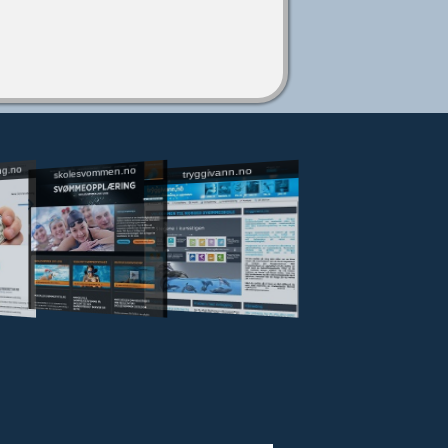
ng.no
skolesvommen.no
tryggivann.no