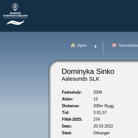
Hjem
Terminlist
Dominyka Sinko
Aalesunds SLK
Fødselsår:
2009
Alder:
13
Distanse:
200m Rygg
Tid:
3.01,57
FINA-2025:
274
Dato:
20.03.2022
Sted:
Orkanger