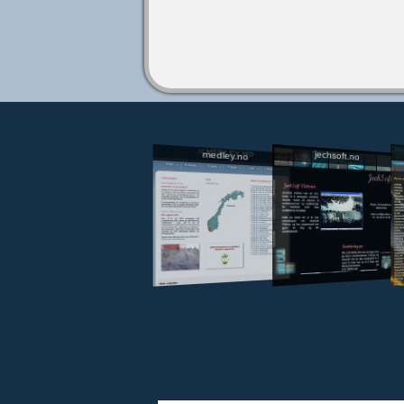
jechsoft.no
medley.no