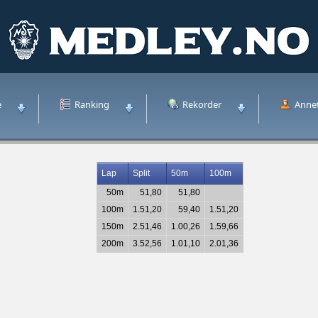
e
Ranking
Rekorder
Anne
Lap
Split
50m
100m
50m
51,80
51,80
100m
1.51,20
59,40
1.51,20
150m
2.51,46
1.00,26
1.59,66
200m
3.52,56
1.01,10
2.01,36