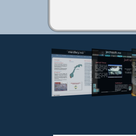
jechsoft.no
medley.no