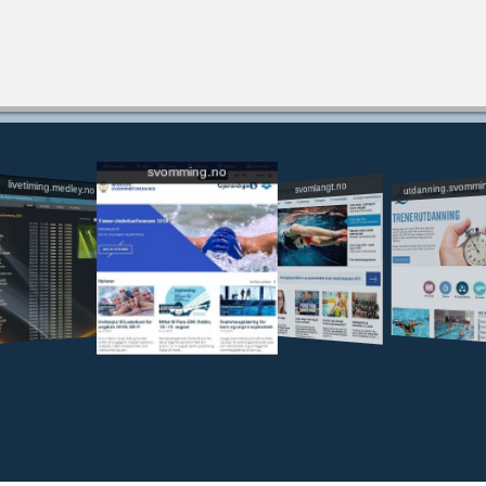
svomming.no
utdanning.svommi
livetiming.medley.no
svomlangt.no