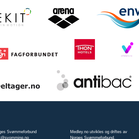
ges Svømmeforbund
Medley.no utvikles og driftes av
t@svomming.no
Norges Svømmeforbund.