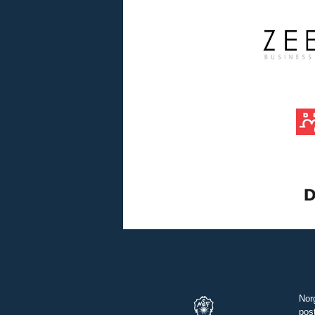
Nor
pos