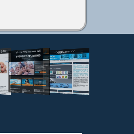
ng.no
skolesvommen.no
tryggivann.no