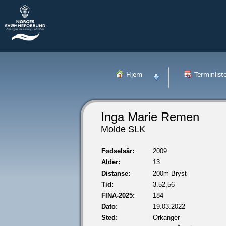
Hjem
Terminlist
Inga Marie Remen
Molde SLK
Fødselsår:
2009
Alder:
13
Distanse:
200m Bryst
Tid:
3.52,56
FINA-2025:
184
Dato:
19.03.2022
Sted:
Orkanger