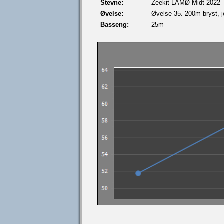
Stevne:
Zeekit LÅMØ Midt 2022
Øvelse:
Øvelse 35. 200m bryst, j
Basseng:
25m