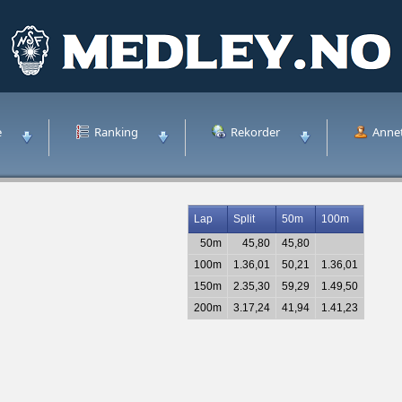
e
Ranking
Rekorder
Anne
Lap
Split
50m
100m
50m
45,80
45,80
100m
1.36,01
50,21
1.36,01
150m
2.35,30
59,29
1.49,50
200m
3.17,24
41,94
1.41,23