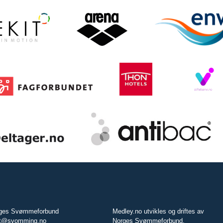
ges Svømmeforbund
Medley.no utvikles og driftes av
t@svomming.no
Norges Svømmeforbund.