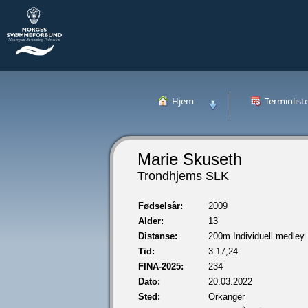
Hjem
Terminlist
Marie Skuseth
Trondhjems SLK
Fødselsår:
2009
Alder:
13
Distanse:
200m Individuell medley
Tid:
3.17,24
FINA-2025:
234
Dato:
20.03.2022
Sted:
Orkanger