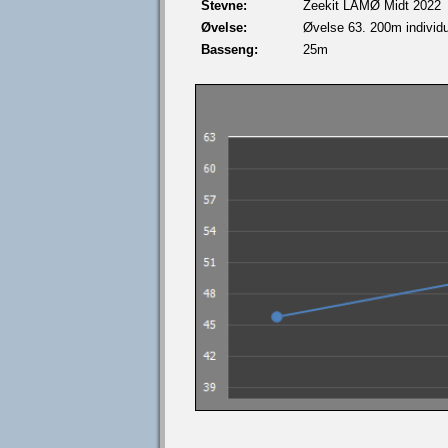
Stevne:
Zeekit LÅMØ Midt 2022
Øvelse:
Øvelse 63. 200m individue
Basseng:
25m