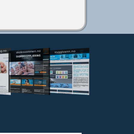
ng.no
skolesvommen.no
tryggivann.no