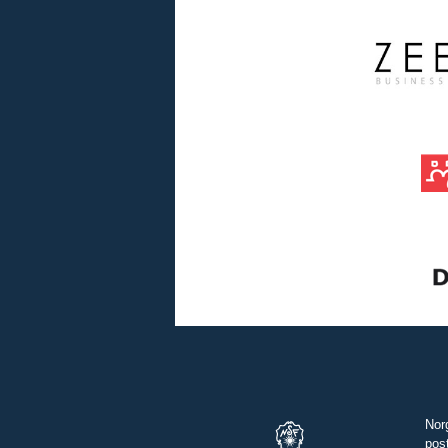
Nor
pos