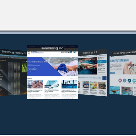
svomming.no
utdanning.svommi
livetiming.medley.no
svomlangt.no