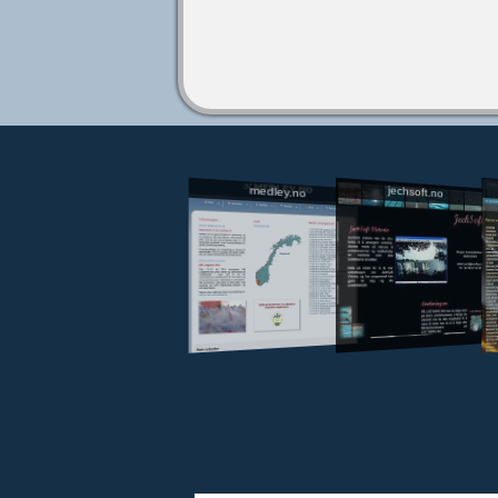
jechsoft.no
medley.no