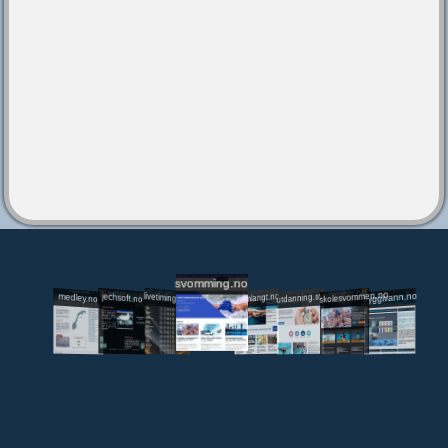
svomming.no
utdanning.svomming.no
skolesvommen.no
tryggivann.no
livetiming.medley.no
svomlangt.no
jechsoft.no
medley.no