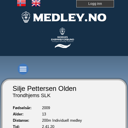
Logg inn
Silje Pettersen Olden
Trondhjems SLK
Fødselsår:
2009
Alder:
13
Distanse:
200m Individuell medley
Tid:
2.41,20