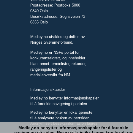
Postadresse: Postboks 5000
0840 Oslo
Besøksadresse: Sognsveien 73
0855 Oslo
Medley.no utvikles og driftes av
Norges Svømmeforbund.
Medley.no er NSFs portal for
konkurranseidrett, og inneholder
blant annet terminlister, rekorder,
rangeringslister og
medaljeoversikt fra NM.
Informasjonskapsler
Medley.no benytter informasjonskapsler
til å forenkle navigering i portalen.
Medley.no benytter en lokal tjeneste
til å analysere bruken av nettsiden.
Anonymisert besøksinformasjon lagres
Medley.no benytter informasjonskapsler for å forenkle
kun lokalt.
navigering på siden. Besøksstatistikk lagres kun lokalt og
Full IP-adresse blir ikke lagret.