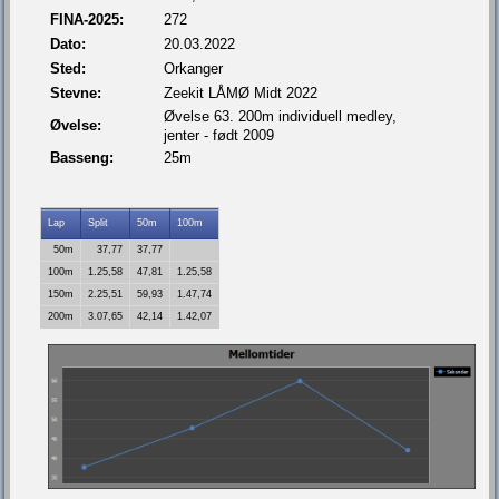
FINA-2025:
272
Dato:
20.03.2022
Sted:
Orkanger
Stevne:
Zeekit LÅMØ Midt 2022
Øvelse 63. 200m individuell medley,
Øvelse:
jenter - født 2009
Basseng:
25m
Lap
Split
50m
100m
50m
37,77
37,77
100m
1.25,58
47,81
1.25,58
150m
2.25,51
59,93
1.47,74
200m
3.07,65
42,14
1.42,07