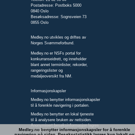
Postadresse: Postboks 5000
0840 Oslo
Besøksadresse: Sognsveien 73
0855 Oslo
Medley.no utvikles og driftes av
Norges Svømmeforbund.
Medley.no er NSFs portal for
konkurranseidrett, og inneholder
blant annet terminlister, rekorder,
rangeringslister og
medaljeoversikt fra NM.
Informasjonskapsler
Medley.no benytter informasjonskapsler
til å forenkle navigering i portalen.
Medley.no benytter en lokal tjeneste
til å analysere bruken av nettsiden.
Anonymisert besøksinformasjon lagres
Medley.no benytter informasjonskapsler for å forenkle
kun lokalt.
navigering på siden. Besøksstatistikk lagres kun lokalt og
Full IP-adresse blir ikke lagret.