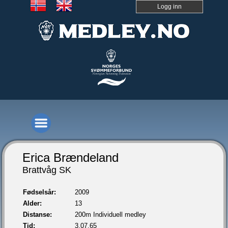
Logg inn
Erica Brændeland
Brattvåg SK
Fødselsår:
2009
Alder:
13
Distanse:
200m Individuell medley
Tid:
3.07,65