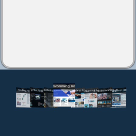
svomming.no
utdanning.svomming.no
skolesvommen.no
tryggivann.no
livetiming.medley.no
svomlangt.no
jechsoft.no
medley.no