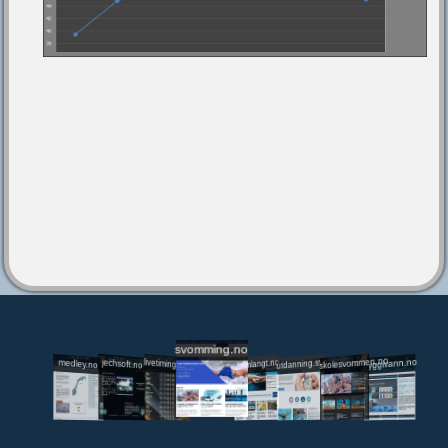
svomming.no
utdanning.svomming.no
skolesvommen.no
tryggivann.no
livetiming.medley.no
svomlangt.no
jechsoft.no
medley.no