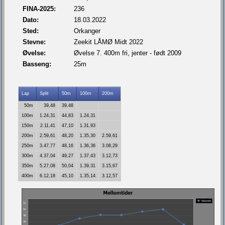
FINA-2025:
236
Dato:
18.03.2022
Sted:
Orkanger
Stevne:
Zeekit LÅMØ Midt 2022
Øvelse:
Øvelse 7. 400m fri, jenter - født 2009
Basseng:
25m
Lap
Split
50m
100m
200m
50m
39,48
39,48
100m
1.24,31
44,83
1.24,31
150m
2.11,41
47,10
1.31,93
200m
2.59,61
48,20
1.35,30
2.59,61
250m
3.47,77
48,16
1.36,36
3.08,29
300m
4.37,04
49,27
1.37,43
3.12,73
350m
5.27,08
50,04
1.39,31
3.15,67
400m
6.12,18
45,10
1.35,14
3.12,57