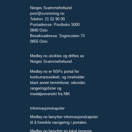
Norges Svømmeforbund
post@svomming.no
Telefon: 21 02 90 00
Postadresse: Postboks 5000
0840 Oslo
Besøksadresse: Sognsveien 73
0855 Oslo
Medley.no utvikles og driftes av
Norges Svømmeforbund.
Medley.no er NSFs portal for
konkurranseidrett, og inneholder
blant annet terminlister, rekorder,
rangeringslister og
medaljeoversikt fra NM.
Informasjonskapsler
Medley.no benytter informasjonskapsler
til å forenkle navigering i portalen.
Medley.no benytter en lokal tjeneste