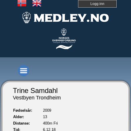
Logg inn
Trine Samdahl
Vestbyen Trondheim
Fødselsår:
2009
Alder:
13
Distanse:
400m Fri
Tid:
6.12,18