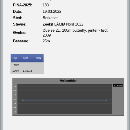
FINA-2025:
183
Dato:
19.03.2022
Sted:
Borkenes
Stevne:
Zeekit LÅMØ Nord 2022
Øvelse 21. 100m butterfly, jenter - født
Øvelse:
2009
Basseng:
25m
Lap
Split
50m
50m
100m
1.32,72