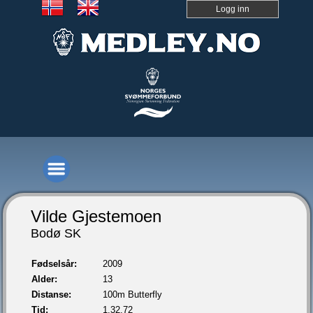
Logg inn
Vilde Gjestemoen
Bodø SK
Fødselsår:
2009
Alder:
13
Distanse:
100m Butterfly
Tid:
1.32,72