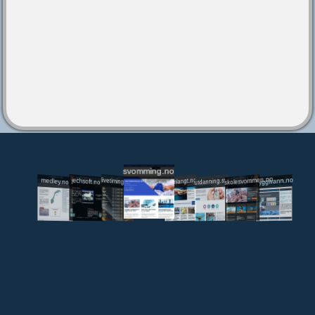
svomming.no
utdanning.svomming.no
skolesvommen.no
tryggivann.no
livetiming.medley.no
svomlangt.no
jechsoft.no
medley.no