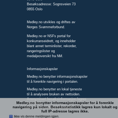
Besøksadresse: Sognsveien 73
0855 Oslo
Medley.no utvikles og driftes av
Norges Svømmeforbund.
Medley.no er NSFs portal for
konkurranseidrett, og inneholder
blant annet terminlister, rekorder,
rangeringslister og
medaljeoversikt fra NM.
Informasjonskapsler
Medley.no benytter informasjonskapsler
til å forenkle navigering i portalen.
Medley.no benytter en lokal tjeneste
til å analysere bruken av nettsiden.
Anonymisert besøksinformasjon lagres
Medley.no benytter informasjonskapsler for å forenkle
kun lokalt.
navigering på siden. Besøksstatistikk lagres kun lokalt og
Full IP-adresse blir ikke lagret.
full IP-adresse lagres ikke.
Ikke vis denne meldingen igjen.