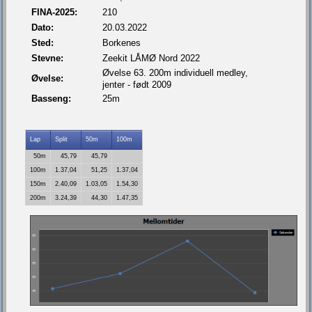
FINA-2025:
210
Dato:
20.03.2022
Sted:
Borkenes
Stevne:
Zeekit LÅMØ Nord 2022
Øvelse 63. 200m individuell medley,
Øvelse:
jenter - født 2009
Basseng:
25m
Lap
Split
50m
100m
50m
45,79
45,79
100m
1.37,04
51,25
1.37,04
150m
2.40,09
1.03,05
1.54,30
200m
3.24,39
44,30
1.47,35