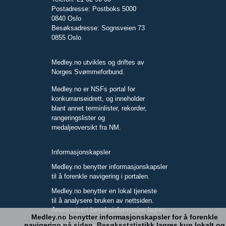
Postadresse: Postboks 5000
0840 Oslo
Besøksadresse: Sognsveien 73
0855 Oslo
Medley.no utvikles og driftes av
Norges Svømmeforbund.
Medley.no er NSFs portal for
konkurranseidrett, og inneholder
blant annet terminlister, rekorder,
rangeringslister og
medaljeoversikt fra NM.
Informasjonskapsler
Medley.no benytter informasjonskapsler
til å forenkle navigering i portalen.
Medley.no benytter en lokal tjeneste
til å analysere bruken av nettsiden.
Anonymisert besøksinformasjon lagres
Medley.no benytter informasjonskapsler for å forenkle
kun lokalt.
navigering på siden. Besøksstatistikk lagres kun lokalt og
Full IP-adresse blir ikke lagret.