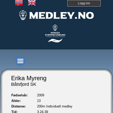
Logg inn
Erika Myreng
Båtsfjord SK
Fødselsår:
2009
Alder:
13
Distanse:
200m Individuell medley
Tid:
3.24,39