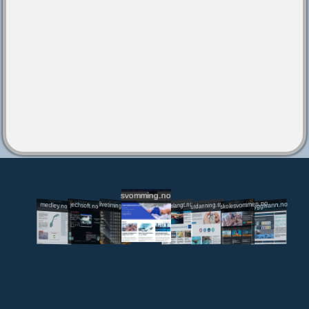
svomming.no
utdanning.svomming.no
skolesvommen.no
tryggivann.no
livetiming.medley.no
svomlangt.no
jechsoft.no
medley.no