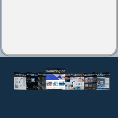
svomming.no
utdanning.svomming.no
skolesvommen.no
tryggivann.no
livetiming.medley.no
svomlangt.no
jechsoft.no
medley.no