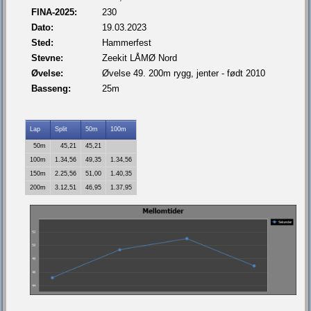
FINA-2025:
230
Dato:
19.03.2023
Sted:
Hammerfest
Stevne:
Zeekit LÅMØ Nord
Øvelse:
Øvelse 49. 200m rygg, jenter - født 2010
Basseng:
25m
Lap
Split
50m
100m
50m
45,21
45,21
100m
1.34,56
49,35
1.34,56
150m
2.25,56
51,00
1.40,35
200m
3.12,51
46,95
1.37,95