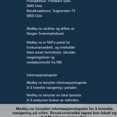
Postadresse: Postboks 5000
0840 Oslo
Besøksadresse: Sognsveien 73
0855 Oslo
Medley.no utvikles og driftes av
Norges Svømmeforbund.
Medley.no er NSFs portal for
konkurranseidrett, og inneholder
blant annet terminlister, rekorder,
rangeringslister og
medaljeoversikt fra NM.
Informasjonskapsler
Medley.no benytter informasjonskapsler
til å forenkle navigering i portalen.
Medley.no benytter en lokal tjeneste
til å analysere bruken av nettsiden.
Anonymisert besøksinformasjon lagres
Medley.no benytter informasjonskapsler for å forenkle
kun lokalt.
navigering på siden. Besøksstatistikk lagres kun lokalt og
Full IP-adresse blir ikke lagret.