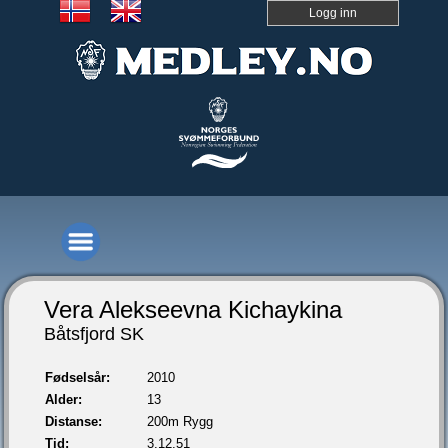
Logg inn
Vera Alekseevna Kichaykina
Båtsfjord SK
Fødselsår:
2010
Alder:
13
Distanse:
200m Rygg
Tid:
3.12,51