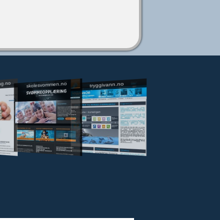
ng.no
skolesvommen.no
tryggivann.no