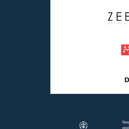
Nor
pos