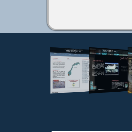
jechsoft.no
medley.no