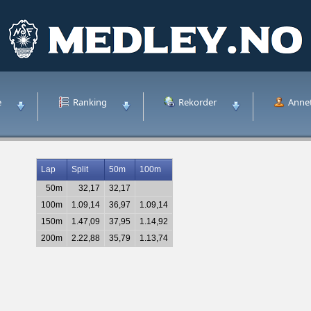
e
Ranking
Rekorder
Anne
Lap
Split
50m
100m
50m
32,17
32,17
100m
1.09,14
36,97
1.09,14
150m
1.47,09
37,95
1.14,92
200m
2.22,88
35,79
1.13,74