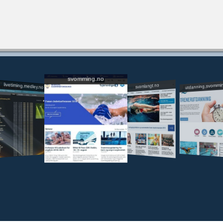
svomming.no
utdanning.svommi
livetiming.medley.no
svomlangt.no