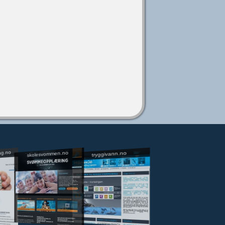
ng.no
skolesvommen.no
tryggivann.no