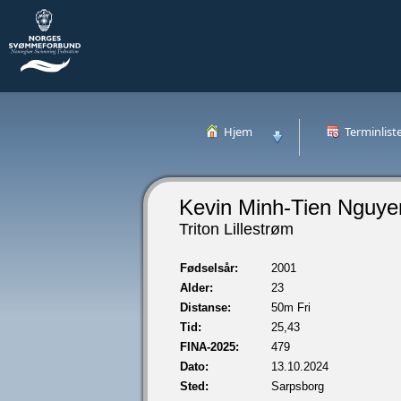
Hjem
Terminlist
Kevin Minh-Tien Nguye
Triton Lillestrøm
Fødselsår:
2001
Alder:
23
Distanse:
50m Fri
Tid:
25,43
FINA-2025:
479
Dato:
13.10.2024
Sted:
Sarpsborg