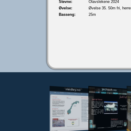
Stevne:
Olavslekene 2024
Øvelse:
Øvelse 35. 50m fri, herre
Basseng:
25m
jechsoft.no
medley.no