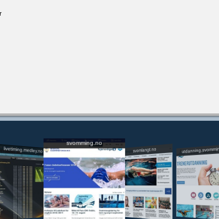
r
svomming.no
utdanning.svommi
livetiming.medley.no
svomlangt.no